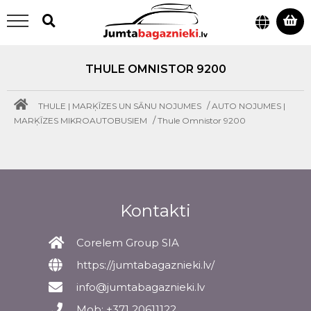
THULE OMNISTOR 9200
/
THULE | MARĶĪZES UN SĀNU NOJUMES
AUTO NOJUMES |
/
MARĶĪZES MIKROAUTOBUSIEM
Thule Omnistor 9200
Kontakti
Corelem Group SIA
https://jumtabagaznieki.lv/
info@jumtabagaznieki.lv
Mob: +371 20611122