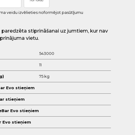
uma veidu izvēlieties noformējot pasūtījumu
 paredzēta stiprināšanai uz jumtiem, kur nav
prinājuma vietu.
543000
11
g)
75 kg
ar Evo stieņiem
Bar stieņiem
eBar Evo stieņiem
r Evo stieņiem