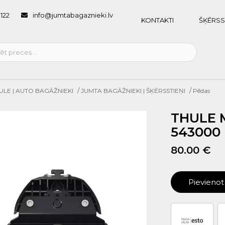
1122
info@jumtabagaznieki.lv
KONTAKTI
ŠĶĒRSS
/
/
ULE | AUTO BAGĀŽNIEKI
JUMTA BAGĀŽNIEKI | ŠĶĒRSSTIEŅI
Pēdas
THULE 
543000
80.00 €
Pievieno