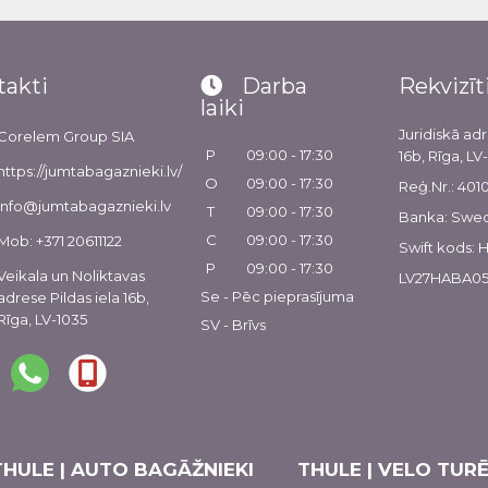
takti
Darba
Rekvizīt
laiki
Juridiskā adr
Corelem Group SIA
P
09:00 - 17:30
16b, Rīga, LV
https://jumtabagaznieki.lv/
O
09:00 - 17:30
Reģ.Nr.: 40
info@jumtabagaznieki.lv
T
09:00 - 17:30
Banka: Swe
C
09:00 - 17:30
Mob: +371 20611122
Swift kods:
P
09:00 - 17:30
Veikala un Noliktavas
LV27HABA05
Se - Pēc pieprasījuma
adrese Pildas iela 16b,
Rīga, LV-1035
SV - Brīvs
THULE | AUTO BAGĀŽNIEKI
THULE | VELO TURĒ