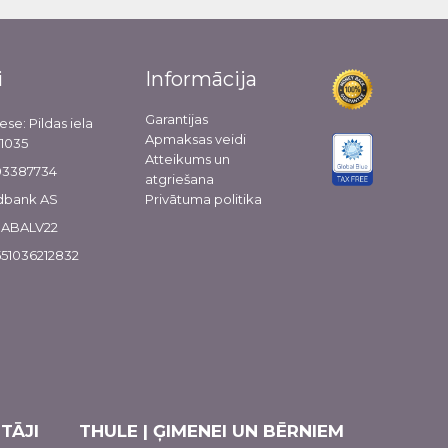
i
Informācija
Garantijas
ese: Pildas iela
Apmaksas veidi
-1035
Atteikums un
103387734
atgriešana
dbank AS
Privātuma politika
 HABALV22
51036212832
TĀJI
THULE | ĢIMENEI UN BĒRNIEM