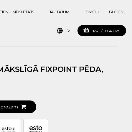
TIEŅU MEKLĒTĀJS
JAUTĀJUMI
ZĪMOLI
BLOGS
LV
PREČU GROZS
MĀKSLĪGĀ FIXPOINT PĒDA,
t grozam