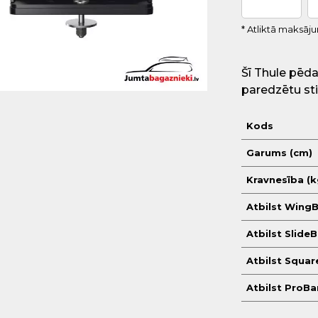
* Atliktā maksāj
Šī Thule pēda
paredzētu sti
Kods
Garums (cm)
Kravnesība (k
Atbilst WingB
Atbilst Slide
Atbilst Squar
Atbilst ProBa