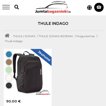
THULE INDAGO
/
/
/
THULE | SOMAS
THULE SOMAS IKDIENAI
Mugursomas
Thule Indago
Jaunums
90.00 €