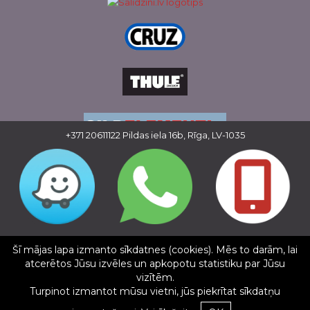
+371 20611122
Pildas iela 16b, Rīga, LV-1035
Copyright © 2016 - 2026, SIA Corelem Group
Mājas lapas izstrāde WEBstyle.lv
Šī mājas lapa izmanto sīkdatnes (cookies). Mēs to darām, lai
✕
atcerētos Jūsu izvēles un apkopotu statistiku par Jūsu
Raivis Drukas Nams
vizītēm.
5/5
Turpinot izmantot mūsu vietni, jūs piekrītat sīkdatņu
12.03.2025