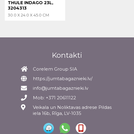
THULE INDAGO 23L,
3204313
30.0 X 24.0 X 45.0 CM
Kontakti
Corelem Group SIA
https://jumtabagaznieki.lv/
info@jumtabagaznieki.lv
Mob: +371 20611122
Veikala un Noliktavas adrese Pildas
iela 16b, Rīga, LV-1035