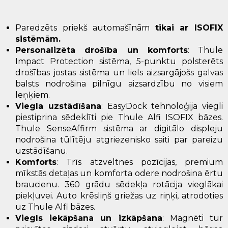
Paredzēts priekš automašīnām
tikai ar ISOFIX
sistēmām.
Personalizēta drošība un komforts
: Thule
Impact Protection sistēma, 5-punktu polsterēts
drošības jostas sistēma un liels aizsargājošs galvas
balsts nodrošina pilnīgu aizsardzību no visiem
leņķiem.
Viegla uzstādīšana
: EasyDock tehnoloģija viegli
piestiprina sēdeklīti pie Thule Alfi ISOFIX bāzes.
Thule SenseAffirm sistēma ar digitālo displeju
nodrošina tūlītēju atgriezenisko saiti par pareizu
uzstādīšanu.
Komforts
: Trīs atzveltnes pozīcijas, premium
mīkstās detaļas un komforta odere nodrošina ērtu
braucienu. 360 grādu sēdekļa rotācija vieglākai
piekļuvei. Auto krēsliņš griežas uz riņķi, atrodoties
uz Thule Alfi bāzes.
Viegls iekāpšana un izkāpšana
: Magnēti tur