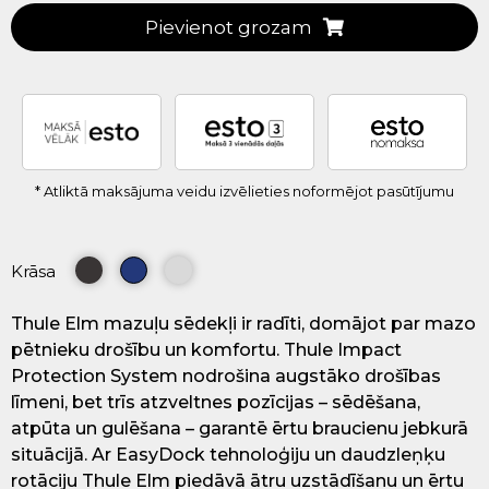
Pievienot grozam
* Atliktā maksājuma veidu izvēlieties noformējot pasūtījumu
Krāsa
Thule Elm mazuļu sēdekļi ir radīti, domājot par mazo
pētnieku drošību un komfortu. Thule Impact
Protection System nodrošina augstāko drošības
līmeni, bet trīs atzveltnes pozīcijas – sēdēšana,
atpūta un gulēšana – garantē ērtu braucienu jebkurā
situācijā. Ar EasyDock tehnoloģiju un daudzleņķu
rotāciju Thule Elm piedāvā ātru uzstādīšanu un ērtu