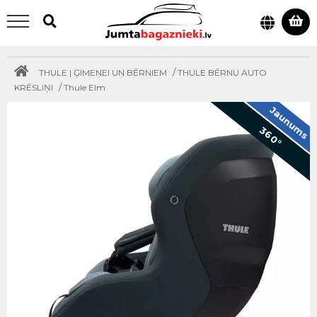
/
THULE | ĢIMENEI UN BĒRNIEM
THULE BĒRNU AUTO
/
KRĒSLIŅI
Thule Elm
Jaunums
360°