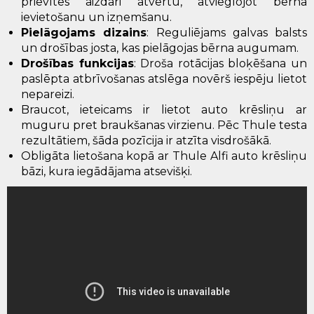
prievītes aizdari atvērtu, atvieglojot bērna
ievietošanu un izņemšanu.
Pielāgojams dizains
: Reguliējams galvas balsts
un drošības josta, kas pielāgojas bērna augumam.
Drošības funkcijas
: Droša rotācijas bloķēšana un
paslēpta atbrīvošanas atslēga novērš iespēju lietot
nepareizi.
Braucot, ieteicams ir lietot auto krēsliņu ar
muguru pret braukšanas virzienu. Pēc Thule testa
rezultātiem, šāda pozīcija ir atzīta visdrošākā.
Obligāta lietošana kopā ar Thule Alfi auto krēsliņu
bāzi, kura iegādājama atsevišķi.