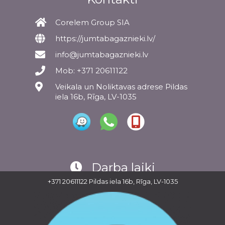
Corelem Group SIA
https://jumtabagaznieki.lv/
info@jumtabagaznieki.lv
Mob: +371 20611122
Veikala un Noliktavas adrese Pildas
iela 16b, Rīga, LV-1035
Darba laiki
+371 20611122
Pildas iela 16b, Rīga, LV-1035
P
09:00 - 17:30
O
09:00 - 17:30
T
09:00 - 17:30