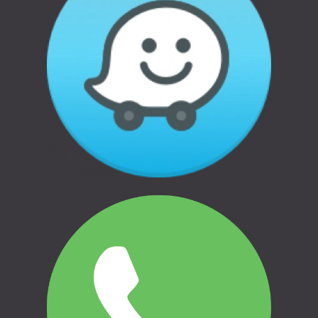
C
09:00 - 17:30
P
09:00 - 17:30
Se - Pēc pieprasījuma
SV - Brīvs
Rekvizīti
Juridiskā adrese: Pildas iela 16b, Rīga, LV-
1035
Reģ.Nr.: 40103387734
Banka: Swedbank AS
Swift kods: HABALV22
LV27HABA0551036212832
Informācija