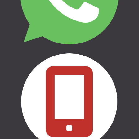
Garantijas
Apmaksas veidi
Atteikums un atgriešana
Privātuma politika
THULE | AUTO BAGĀŽNIEKI
THULE | VELO TURĒTĀJI
THULE | ĢIMENEI UN BĒRNIEM
THULE | CEĻOŠANAI UN
KEMPINGAM