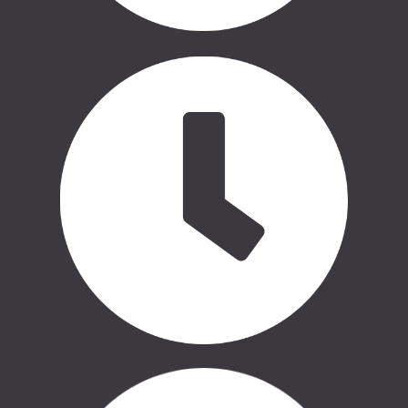
THULE | MARĶĪZES UN SĀNU
NOJUMES
THULE | SOMAS
CASE LOGIC | SOMAS
AUTO APRĪKOJUMS