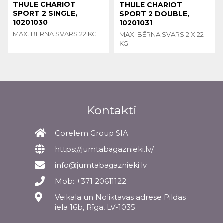
THULE CHARIOT
THULE CHARIOT
SPORT 2 SINGLE,
SPORT 2 DOUBLE,
10201030
10201031
MAX. BĒRNA SVARS 22 KG
MAX. BĒRNA SVARS 2 X 22
KG
Kontakti
Corelem Group SIA
https://jumtabagaznieki.lv/
info@jumtabagaznieki.lv
Mob: +371 20611122
Veikala un Noliktavas adrese Pildas
iela 16b, Rīga, LV-1035