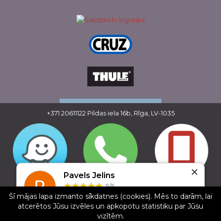
+371 20611122
Pildas iela 16b, Rīga, LV-1035
✕
Pavels Jelins
Copyright © 2016 - 2026, SIA Corelem Group
5/5
Mājas lapas izstrāde WEBstyle.lv
Šī mājas lapa izmanto sīkdatnes (cookies). Mēs to darām, lai
20.12.2024
atcerētos Jūsu izvēles un apkopotu statistiku par Jūsu
Отличный сервис и отношение к клиенту. Уже
vizītēm.