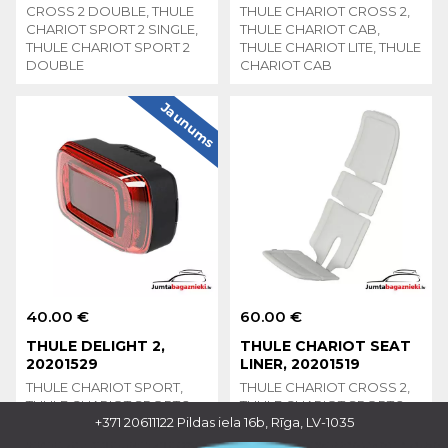
CROSS 2 DOUBLE, THULE
THULE CHARIOT CROSS 2,
CHARIOT SPORT 2 SINGLE,
THULE CHARIOT CAB,
THULE CHARIOT SPORT 2
THULE CHARIOT LITE, THULE
DOUBLE
CHARIOT CAB
Jaunums
40.00 €
60.00 €
THULE DELIGHT 2,
THULE CHARIOT SEAT
20201529
LINER, 20201519
THULE CHARIOT SPORT,
THULE CHARIOT CROSS 2,
THULE CHARIOT SPORT 2,
THULE CHARIOT SPORT 2
+371 20611122
Pildas iela 16b, Rīga, LV-1035
THULE CHARIOT CROSS,
THULE CHARIOT CROSS 2,