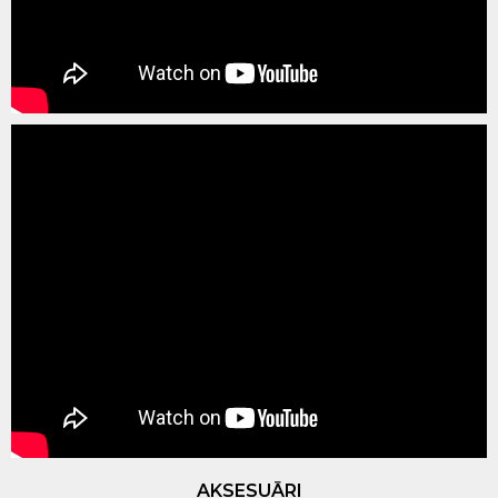
AKSESUĀRI