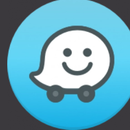
THULE CHARIOT CAB,
THULE CHARIOT LITE, THULE
YEPP 2, THULE YEPP NEXXT
2, THULE RIDEALONG 2,
THULE RIDEALONG LITE 2
Kontakti
Corelem Group SIA
https://jumtabagaznieki.lv/
info@jumtabagaznieki.lv
Mob: +371 20611122