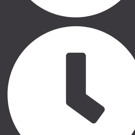
THULE | AUTO BAGĀŽNIEKI
THULE | VELO TURĒTĀJI
THULE | ĢIMENEI UN BĒRNIEM
THULE | CEĻOŠANAI UN
KEMPINGAM
THULE | MARĶĪZES UN SĀNU
NOJUMES
THULE | SOMAS
CASE LOGIC | SOMAS