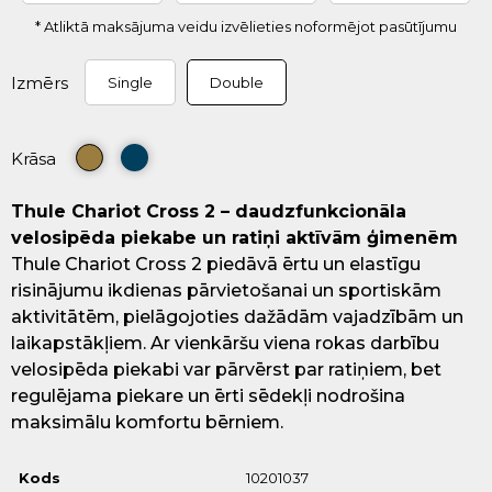
* Atliktā maksājuma veidu izvēlieties noformējot pasūtījumu
Izmērs
Single
Double
Krāsa
Thule Chariot Cross 2 – daudzfunkcionāla
velosipēda piekabe un ratiņi aktīvām ģimenēm
Thule Chariot Cross 2 piedāvā ērtu un elastīgu
risinājumu ikdienas pārvietošanai un sportiskām
aktivitātēm, pielāgojoties dažādām vajadzībām un
laikapstākļiem. Ar vienkāršu viena rokas darbību
velosipēda piekabi var pārvērst par ratiņiem, bet
regulējama piekare un ērti sēdekļi nodrošina
maksimālu komfortu bērniem.
Kods
10201037