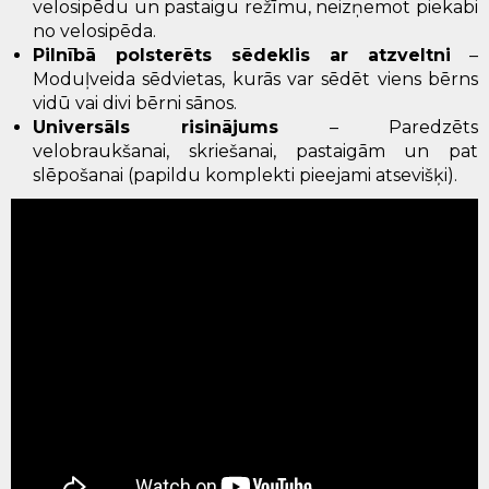
velosipēdu un pastaigu režīmu, neizņemot piekabi
no velosipēda.
Pilnībā polsterēts sēdeklis ar atzveltni
–
Moduļveida sēdvietas, kurās var sēdēt viens bērns
vidū vai divi bērni sānos.
Universāls risinājums
– Paredzēts
velobraukšanai, skriešanai, pastaigām un pat
slēpošanai (papildu komplekti pieejami atsevišķi).