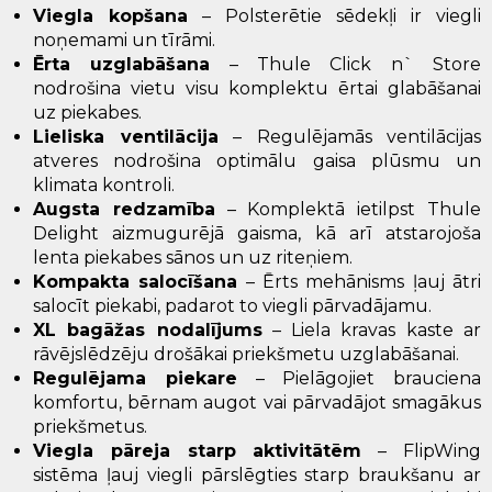
Viegla kopšana
– Polsterētie sēdekļi ir viegli
noņemami un tīrāmi.
Ērta uzglabāšana
– Thule Click n` Store
nodrošina vietu visu komplektu ērtai glabāšanai
uz piekabes.
Lieliska ventilācija
– Regulējamās ventilācijas
atveres nodrošina optimālu gaisa plūsmu un
klimata kontroli.
Augsta redzamība
– Komplektā ietilpst Thule
Delight aizmugurējā gaisma, kā arī atstarojoša
lenta piekabes sānos un uz riteņiem.
Kompakta salocīšana
– Ērts mehānisms ļauj ātri
salocīt piekabi, padarot to viegli pārvadājamu.
XL bagāžas nodalījums
– Liela kravas kaste ar
rāvējslēdzēju drošākai priekšmetu uzglabāšanai.
Regulējama piekare
– Pielāgojiet brauciena
komfortu, bērnam augot vai pārvadājot smagākus
priekšmetus.
Viegla pāreja starp aktivitātēm
– FlipWing
sistēma ļauj viegli pārslēgties starp braukšanu ar