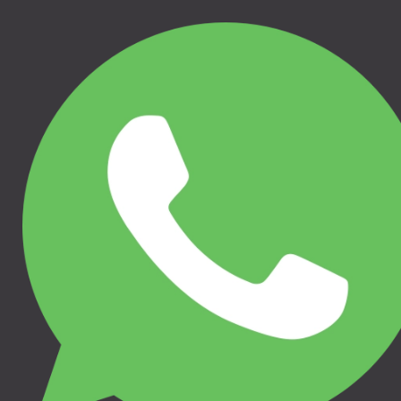
Veikala un Noliktavas adrese Pildas
iela 16b, Rīga, LV-1035
Darba laiki
P
09:00 - 17:30
O
09:00 - 17:30
T
09:00 - 17:30
C
09:00 - 17:30
P
09:00 - 17:30
Se - Pēc pieprasījuma
SV - Brīvs