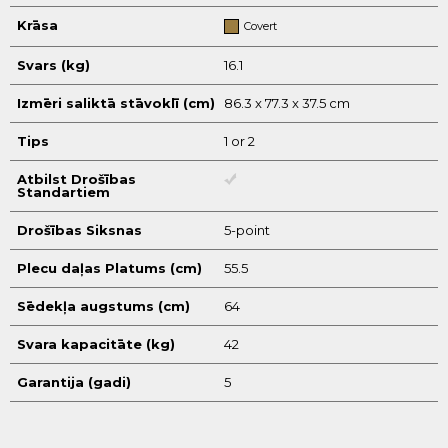
Krāsa
Covert
Svars (kg)
16.1
Izmēri saliktā stāvoklī (cm)
86.3 x 77.3 x 37.5 cm
Tips
1 or 2
Atbilst Drošības
Standartiem
Drošības Siksnas
5-point
Plecu daļas Platums (cm)
55.5
Sēdekļa augstums (cm)
64
Svara kapacitāte (kg)
42
Garantija (gadi)
5