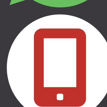
Rekvizīti
Juridiskā adrese: Pildas iela 16b, Rīga, LV-
1035
Reģ.Nr.: 40103387734
Banka: Swedbank AS
Swift kods: HABALV22
LV27HABA0551036212832
Informācija
Garantijas
Apmaksas veidi
Atteikums un atgriešana
Privātuma politika