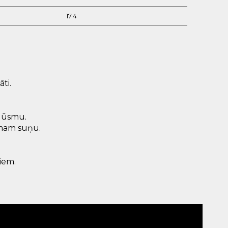
17.4
āti.
plūsmu.
umam suņu.
iem.