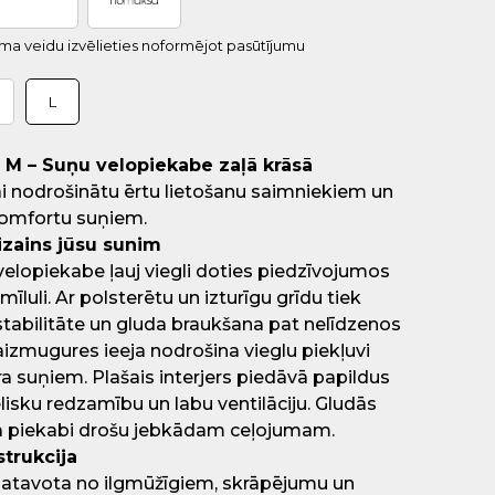
uma veidu izvēlieties noformējot pasūtījumu
L
 M – Suņu velopiekabe zaļā krāsā
ai nodrošinātu ērtu lietošanu saimniekiem un
omfortu suņiem.
izains jūsu sunim
elopiekabe ļauj viegli doties piedzīvojumos
īluli. Ar polsterētu un izturīgu grīdu tiek
tabilitāte un gluda braukšana pat nelīdzenos
izmugures ieeja nodrošina vieglu piekļuvi
 suņiem. Plašais interjers piedāvā papildus
lisku redzamību un labu ventilāciju. Gludās
 piekabi drošu jebkādam ceļojumam.
strukcija
zgatavota no ilgmūžīgiem, skrāpējumu un