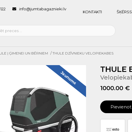
1122
info@jumtabagaznieki.lv
KONTAKTI
ŠĶĒRSS
/
ULE | ĢIMENEI UN BĒRNIEM
THULE DZĪVNIEKU VELOPIEKABES
THULE B
Jaunums
Velopieka
1000.00 €
Pievieno