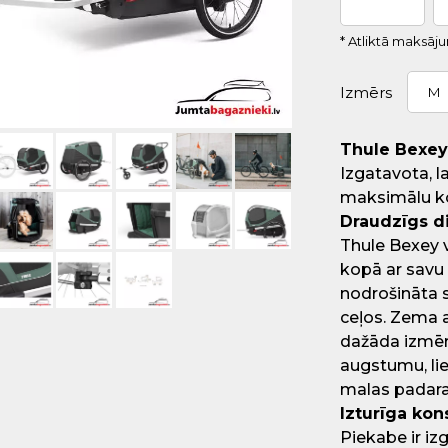
* Atliktā maksāj
Izmērs
M
Thule Bexey
Izgatavota, l
maksimālu k
Draudzīgs d
Thule Bexey v
kopā ar savu m
nodrošināta s
ceļos. Zema a
dažāda izmēra
augstumu, lie
malas padara
Izturīga kon
Piekabe ir i