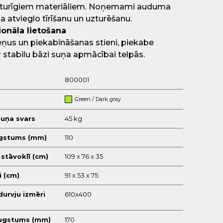
zturīgiem materiāliem. Noņemami auduma
da atvieglo tīrīšanu un uzturēšanu.
onāla lietošana
ņus un piekabināšanas stieni, piekabe
 stabilu bāzi suņa apmācībai telpās.
800001
Green / Dark gray
suņa svars
45 kg
gstums (mm)
110
 stāvoklī (cm)
109 x 76 x 35
i (cm)
91 x 53 x 75
urvju izmēri
610x400
augstums (mm)
170