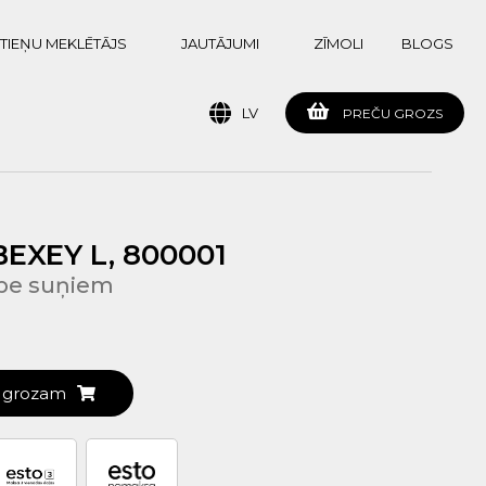
TIEŅU MEKLĒTĀJS
JAUTĀJUMI
ZĪMOLI
BLOGS
LV
PREČU GROZS
EXEY L, 800001
be suņiem
t grozam