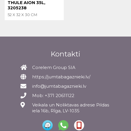
THULE AION 35L,
3205238
52 X 32 X 30 CM
Kontakti
Corelem Group SIA
https://jumtabagaznieki.lv/
info@jumtabagaznieki.lv
Mob: +371 20611122
Veikala un Noliktavas adrese Pildas
iela 16b, Rīga, LV-1035