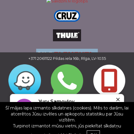
+371 20611122
Pildas iela 16b, Rīga, LV-1035
✕
Copyright © 2016 - 2026, SIA Corelem Group
Yury Samoylov
Mājas lapas izstrāde WEBstyle.lv
Šī mājas lapa izmanto sīkdatnes (cookies). Mēs to darām, lai
5/5
atcerētos Jūsu izvēles un apkopotu statistiku par Jūsu
20.01.2025
vizītēm.
Арендовал новый бокс Thule, Отличный
Turpinot izmantot mūsu vietni, jūs piekrītat sīkdatņu
сервис. рекомендую