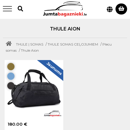
THULE AION
/
/
THULE | SOMAS
THULE SOMAS CEĻOJUMIEM
Plecu
/
somas
Thule Aion
Jaunums
180.00 €