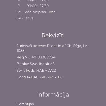
P
09:00 - 17:30
Se - Pēc pieprasījuma
SV - Brīvs
Rekvizīti
Juridiskā adrese: Pildas iela 16b, Rīga, LV-
1035
Reģ.Nr.: 40103387734
Banka: Swedbank AS
Swift kods: HABALV22
LV27HABA0551036212832
Informācija
Garantijas