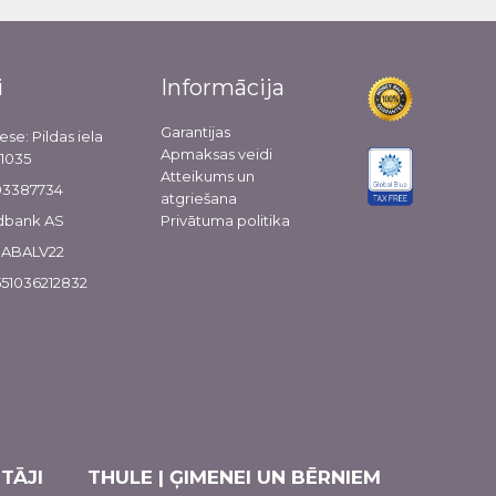
i
Informācija
Garantijas
ese: Pildas iela
Apmaksas veidi
-1035
Atteikums un
103387734
atgriešana
dbank AS
Privātuma politika
 HABALV22
51036212832
TĀJI
THULE | ĢIMENEI UN BĒRNIEM