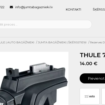
1122
info@jumtabagaznieki.lv
KONTAKTI
ŠĶĒRSS
/
/
ULE | AUTO BAGĀŽNIEKI
JUMTA BAGĀŽNIEKI | ŠĶĒRSSTIEŅI
Rezerves D
THULE 
14.00 €
Pievieno