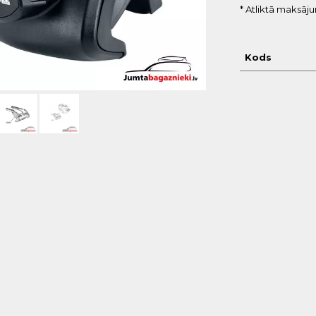
* Atliktā maksāj
Kods