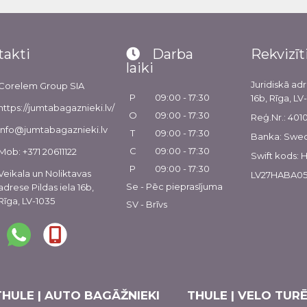
takti
Darba
Rekvizīt
laiki
Juridiskā adr
Corelem Group SIA
P
09:00 - 17:30
16b, Rīga, LV
https://jumtabagaznieki.lv/
O
09:00 - 17:30
Reģ.Nr.: 40
info@jumtabagaznieki.lv
T
09:00 - 17:30
Banka: Swe
C
09:00 - 17:30
Mob: +371 20611122
Swift kods:
P
09:00 - 17:30
Veikala un Noliktavas
LV27HABA05
Se - Pēc pieprasījuma
adrese Pildas iela 16b,
Rīga, LV-1035
SV - Brīvs
THULE | AUTO BAGĀŽNIEKI
THULE | VELO TURĒ