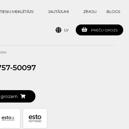
TIEŅU MEKLĒTĀJS
JAUTĀJUMI
ZĪMOLI
BLOGS
LV
PREČU GROZS
aļas
757-50097
t grozam