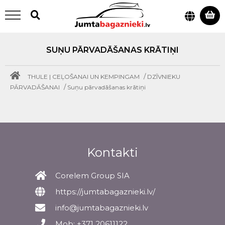
SUŅU PĀRVADĀŠANAS KRĀTIŅI
/
THULE | CEĻOŠANAI UN KEMPINGAM
DZĪVNIEKU
/
PĀRVADĀŠANAI
Suņu pārvadāšanas krātiņi
Kontakti
Corelem Group SIA
https://jumtabagaznieki.lv/
info@jumtabagaznieki.lv
Mob: +371 20611122