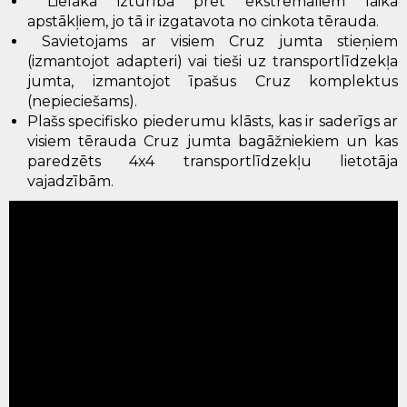
Lielāka izturība pret ekstremāliem laika
apstākļiem, jo tā ir izgatavota no cinkota tērauda.
Savietojams ar visiem Cruz jumta stieņiem
(izmantojot adapteri) vai tieši uz transportlīdzekļa
jumta, izmantojot īpašus Cruz komplektus
(nepieciešams).
Plašs specifisko piederumu klāsts, kas ir saderīgs ar
visiem tērauda Cruz jumta bagāžniekiem un kas
paredzēts 4x4 transportlīdzekļu lietotāja
vajadzībām.