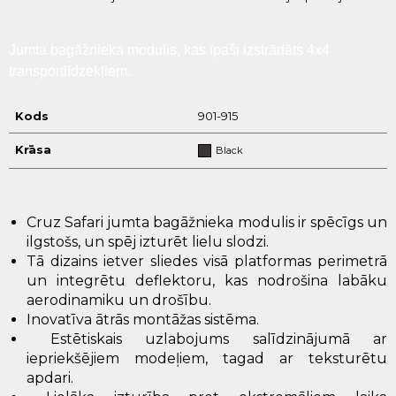
Jumta bagāžnieka modulis, kas īpaši izstrādāts 4x4
transportlīdzekļiem.
Kods
901-915
Krāsa
Black
Cruz Safari jumta bagāžnieka modulis ir spēcīgs un
ilgstošs, un spēj izturēt lielu slodzi.
Tā dizains ietver sliedes visā platformas perimetrā
un integrētu deflektoru, kas nodrošina labāku
aerodinamiku un drošību.
Inovatīva ātrās montāžas sistēma.
Estētiskais uzlabojums salīdzinājumā ar
iepriekšējiem modeļiem, tagad ar teksturētu
apdari.