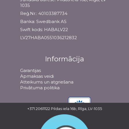
1035
Reģ.Nr.: 40103387734
Banka: Swedbank AS
Swift kods: HABALV22
LV27HABA0551036212832
Informācija
Garantijas
Apmaksas veidi
Atteikums un atgriešana
Privātuma politika
+371 20611122
Pildas iela 16b, Rīga, LV-1035