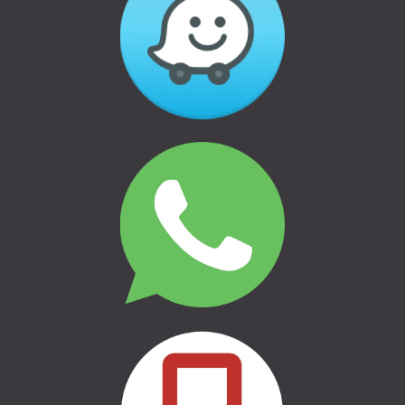
THULE | AUTO BAGĀŽNIEKI
THULE | VELO TURĒTĀJI
THULE | ĢIMENEI UN BĒRNIEM
THULE | CEĻOŠANAI UN
KEMPINGAM
THULE | MARĶĪZES UN SĀNU
NOJUMES
THULE | SOMAS
CASE LOGIC | SOMAS
AUTO APRĪKOJUMS