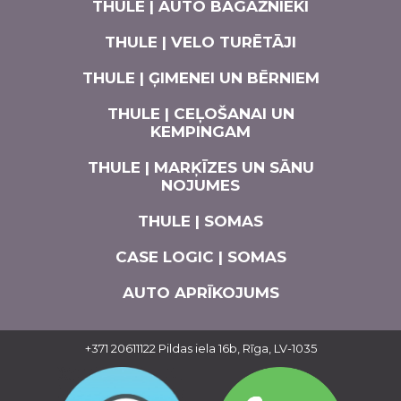
THULE | AUTO BAGĀŽNIEKI
THULE | VELO TURĒTĀJI
THULE | ĢIMENEI UN BĒRNIEM
THULE | CEĻOŠANAI UN
KEMPINGAM
THULE | MARĶĪZES UN SĀNU
NOJUMES
THULE | SOMAS
CASE LOGIC | SOMAS
AUTO APRĪKOJUMS
+371 20611122
Pildas iela 16b, Rīga, LV-1035