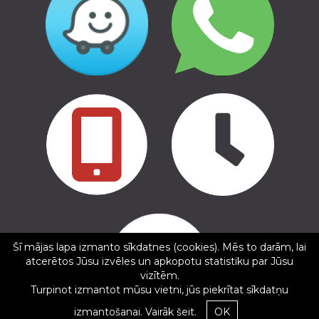
Copyright © 2016 - 2026, SIA Corelem Group
Mājas lapas izstrāde WEBstyle.lv
Šī mājas lapa izmanto sīkdatnes (cookies). Mēs to darām, lai
✕
atcerētos Jūsu izvēles un apkopotu statistiku par Jūsu
Maksim Sunyaev
vizītēm.
5/5
Turpinot izmantot mūsu vietni, jūs piekrītat sīkdatņu
29.04.2025
izmantošanai.
Vairāk šeit.
OK