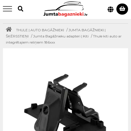
/
THULE | AUTO BAGĀŽNIEKI
JUMTA BAGĀŽNIEKI |
/
/
ŠĶĒRSSTIEŅI
Jumta Bagāžnieku adapteri | Kiti
Thule kiti auto ar
integrētajiem reliņiem 186xxx