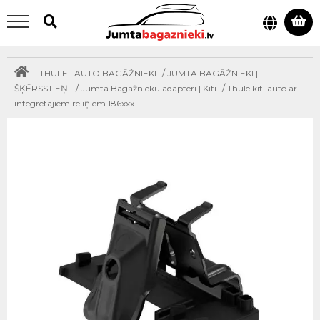
/
THULE | AUTO BAGĀŽNIEKI
JUMTA BAGĀŽNIEKI |
/
/
ŠĶĒRSSTIEŅI
Jumta Bagāžnieku adapteri | Kiti
Thule kiti auto ar
integrētajiem reliņiem 186xxx