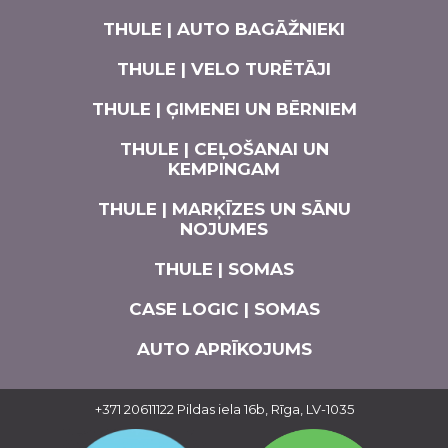
THULE | AUTO BAGĀŽNIEKI
THULE | VELO TURĒTĀJI
THULE | ĢIMENEI UN BĒRNIEM
THULE | CEĻOŠANAI UN
KEMPINGAM
THULE | MARĶĪZES UN SĀNU
NOJUMES
THULE | SOMAS
CASE LOGIC | SOMAS
AUTO APRĪKOJUMS
+371 20611122
Pildas iela 16b, Rīga, LV-1035