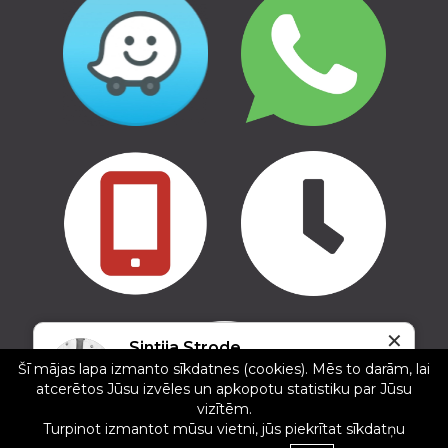
✕
Copyright © 2016 - 2026, SIA Corelem Group
Sintija Strode
Mājas lapas izstrāde WEBstyle.lv
Šī mājas lapa izmanto sīkdatnes (cookies). Mēs to darām, lai
5/5
atcerētos Jūsu izvēles un apkopotu statistiku par Jūsu
31.12.2024
vizītēm.
Ļoti zinoši un atsaucīgi. Esmu ļoti apmierināta ar
Turpinot izmantot mūsu vietni, jūs piekrītat sīkdatņu