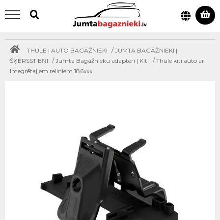
/
THULE | AUTO BAGĀŽNIEKI
JUMTA BAGĀŽNIEKI |
/
/
ŠĶĒRSSTIEŅI
Jumta Bagāžnieku adapteri | Kiti
Thule kiti auto ar
integrētajiem reliņiem 186xxx