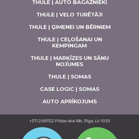
THULE | AUTO BAGĀŽNIEKI
THULE | VELO TURĒTĀJI
THULE | ĢIMENEI UN BĒRNIEM
THULE | CEĻOŠANAI UN
KEMPINGAM
THULE | MARĶĪZES UN SĀNU
NOJUMES
THULE | SOMAS
CASE LOGIC | SOMAS
AUTO APRĪKOJUMS
+371 20611122
Pildas iela 16b, Rīga, LV-1035