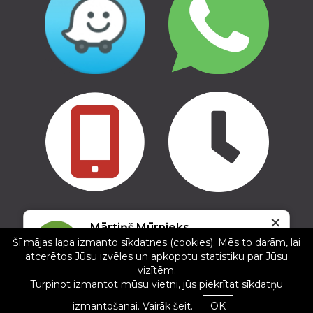
✕
Copyright © 2016 - 2026, SIA Corelem Group
Mārtiņš Mūrnieks
Mājas lapas izstrāde WEBstyle.lv
Šī mājas lapa izmanto sīkdatnes (cookies). Mēs to darām, lai
5/5
atcerētos Jūsu izvēles un apkopotu statistiku par Jūsu
01.06.2024
vizītēm.
Otrā pieredze, vēl joprojām viss ir lieliski ar šo
Turpinot izmantot mūsu vietni, jūs piekrītat sīkdatņu
uzņēmumu 👍🙂
izmantošanai.
Vairāk šeit.
OK