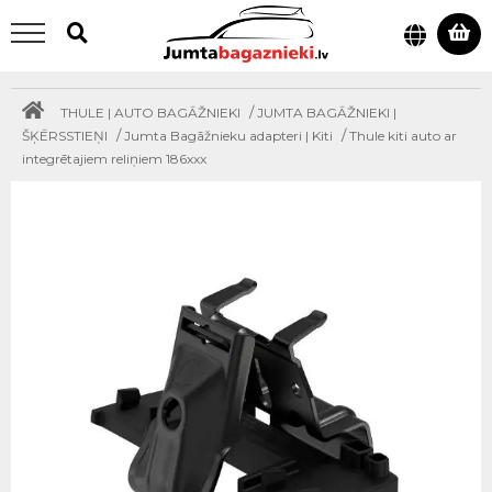
/
THULE | AUTO BAGĀŽNIEKI
JUMTA BAGĀŽNIEKI |
/
/
ŠĶĒRSSTIEŅI
Jumta Bagāžnieku adapteri | Kiti
Thule kiti auto ar
integrētajiem reliņiem 186xxx