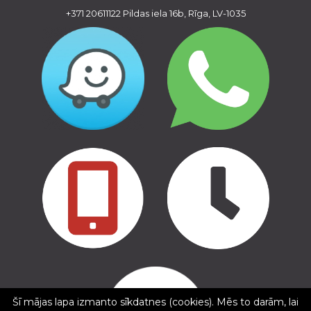
+371 20611122
Pildas iela 16b, Rīga, LV-1035
Copyright © 2016 - 2026, SIA Corelem Group
Mājas lapas izstrāde WEBstyle.lv
Šī mājas lapa izmanto sīkdatnes (cookies). Mēs to darām, lai