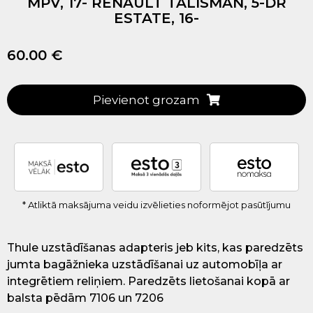
MPV, 17- RENAULT TALISMAN, 5-DR
ESTATE, 16-
60.00 €
Pievienot grozam
* Atliktā maksājuma veidu izvēlieties noformējot pasūtījumu
Thule uzstādīšanas adapteris jeb kits, kas paredzēts
jumta bagāžnieka uzstādīšanai uz automobīļa ar
integrētiem reliņiem. Paredzēts lietošanai kopā ar
balsta pēdām 7106 un 7206