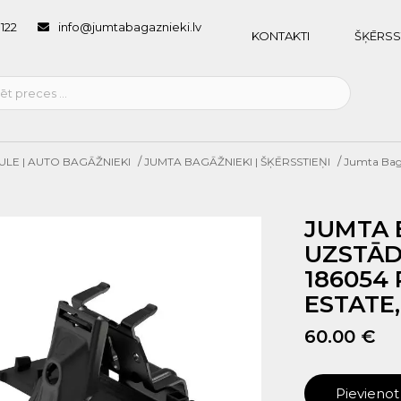
1122
info@jumtabagaznieki.lv
KONTAKTI
ŠĶĒRSS
/
/
ULE | AUTO BAGĀŽNIEKI
JUMTA BAGĀŽNIEKI | ŠĶĒRSSTIEŅI
Jumta Bagā
JUMTA 
UZSTĀD
186054
ESTATE,
60.00 €
Pievieno