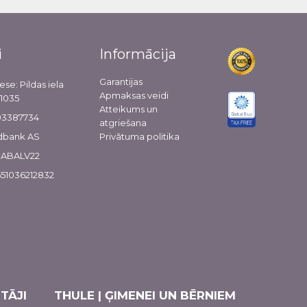
i
Informācija
Garantijas
ese: Pildas iela
Apmaksas veidi
-1035
Atteikums un
103387734
atgriešana
dbank AS
Privātuma politika
 HABALV22
51036212832
TĀJI
THULE | ĢIMENEI UN BĒRNIEM