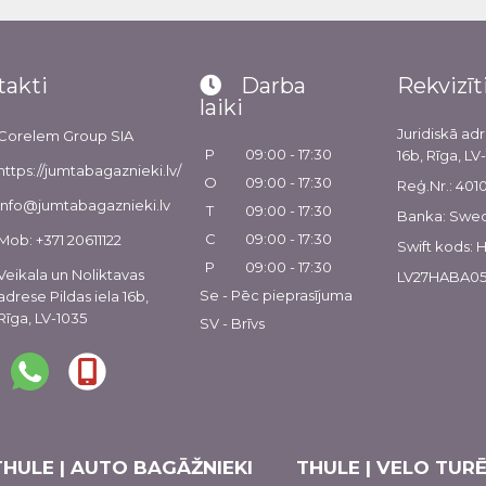
takti
Darba
Rekvizīt
laiki
Juridiskā adr
Corelem Group SIA
P
09:00 - 17:30
16b, Rīga, LV
https://jumtabagaznieki.lv/
O
09:00 - 17:30
Reģ.Nr.: 40
info@jumtabagaznieki.lv
T
09:00 - 17:30
Banka: Swe
C
09:00 - 17:30
Mob: +371 20611122
Swift kods:
P
09:00 - 17:30
Veikala un Noliktavas
LV27HABA05
Se - Pēc pieprasījuma
adrese Pildas iela 16b,
Rīga, LV-1035
SV - Brīvs
THULE | AUTO BAGĀŽNIEKI
THULE | VELO TURĒ