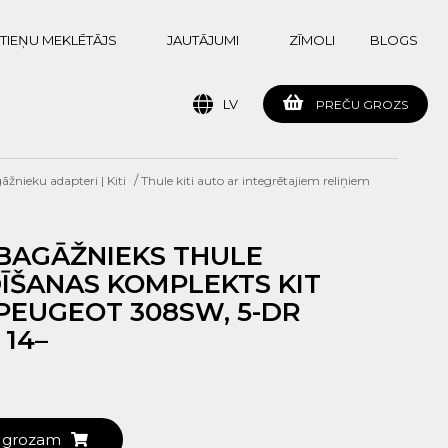
TIEŅU MEKLĒTĀJS
JAUTĀJUMI
ZĪMOLI
BLOGS
LV
PREČU GROZS
/
žnieku adapteri | Kiti
Thule kiti auto ar integrētajiem reliņiem
BAGĀŽNIEKS THULE
ĪŠANAS KOMPLEKTS KIT
 PEUGEOT 308SW, 5-DR
 14–
t grozam