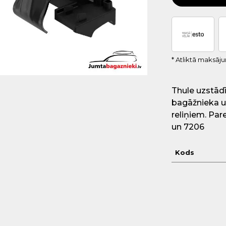
* Atliktā maksāj
Thule uzstādī
bagāžnieka u
reliņiem. Par
un 7206
Kods