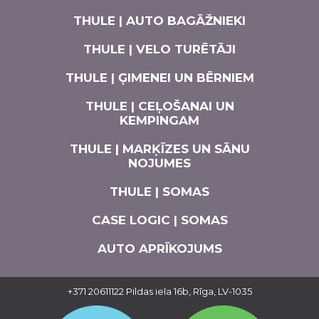
THULE | AUTO BAGĀŽNIEKI
THULE | VELO TURĒTĀJI
THULE | ĢIMENEI UN BĒRNIEM
THULE | CEĻOŠANAI UN
KEMPINGAM
THULE | MARĶĪZES UN SĀNU
NOJUMES
THULE | SOMAS
CASE LOGIC | SOMAS
AUTO APRĪKOJUMS
+371 20611122
Pildas iela 16b, Rīga, LV-1035