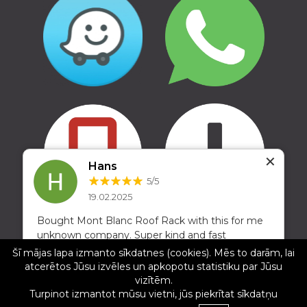
✕
Hans
5/5
19.02.2025
Bought Mont Blanc Roof Rack with this for me
Copyright © 2016 - 2026, SIA Corelem Group
unknown company. Super kind and fast
Mājas lapas izstrāde WEBstyle.lv
response through whatsapp and email to
Šī mājas lapa izmanto sīkdatnes (cookies). Mēs to darām, lai
questions. Cheap distribution service to the
atcerētos Jūsu izvēles un apkopotu statistiku par Jūsu
Netherlands. Will buy there again. And oh yes
vizītēm.
the product is awesome. Supersafe and easy to
Turpinot izmantot mūsu vietni, jūs piekrītat sīkdatņu