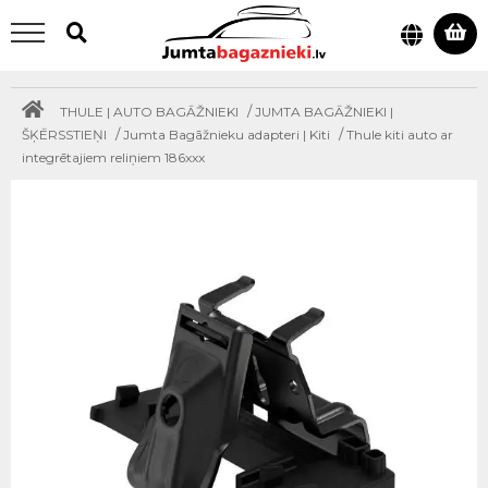
/
THULE | AUTO BAGĀŽNIEKI
JUMTA BAGĀŽNIEKI |
/
/
ŠĶĒRSSTIEŅI
Jumta Bagāžnieku adapteri | Kiti
Thule kiti auto ar
integrētajiem reliņiem 186xxx