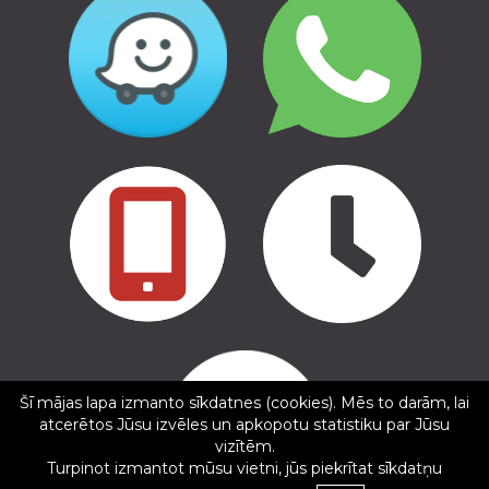
Copyright © 2016 - 2026, SIA Corelem Group
Mājas lapas izstrāde WEBstyle.lv
Šī mājas lapa izmanto sīkdatnes (cookies). Mēs to darām, lai
✕
atcerētos Jūsu izvēles un apkopotu statistiku par Jūsu
sintija birule
vizītēm.
5/5
Turpinot izmantot mūsu vietni, jūs piekrītat sīkdatņu
20.12.2024