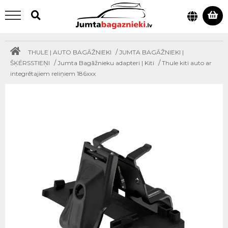
/
THULE | AUTO BAGĀŽNIEKI
JUMTA BAGĀŽNIEKI |
/
/
ŠĶĒRSSTIEŅI
Jumta Bagāžnieku adapteri | Kiti
Thule kiti auto ar
integrētajiem reliņiem 186xxx