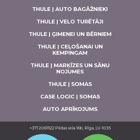
THULE | AUTO BAGĀŽNIEKI
THULE | VELO TURĒTĀJI
THULE | ĢIMENEI UN BĒRNIEM
THULE | CEĻOŠANAI UN
KEMPINGAM
THULE | MARĶĪZES UN SĀNU
NOJUMES
THULE | SOMAS
CASE LOGIC | SOMAS
AUTO APRĪKOJUMS
+371 20611122
Pildas iela 16b, Rīga, LV-1035