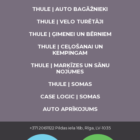
THULE | AUTO BAGĀŽNIEKI
THULE | VELO TURĒTĀJI
THULE | ĢIMENEI UN BĒRNIEM
THULE | CEĻOŠANAI UN
KEMPINGAM
THULE | MARĶĪZES UN SĀNU
NOJUMES
THULE | SOMAS
CASE LOGIC | SOMAS
AUTO APRĪKOJUMS
+371 20611122
Pildas iela 16b, Rīga, LV-1035