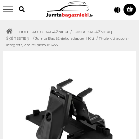
/
THULE | AUTO BAGĀŽNIEKI
JUMTA BAGĀŽNIEKI |
/
/
ŠĶĒRSSTIEŅI
Jumta Bagāžnieku adapteri | Kiti
Thule kiti auto ar
integrētajiem reliņiem 186xxx