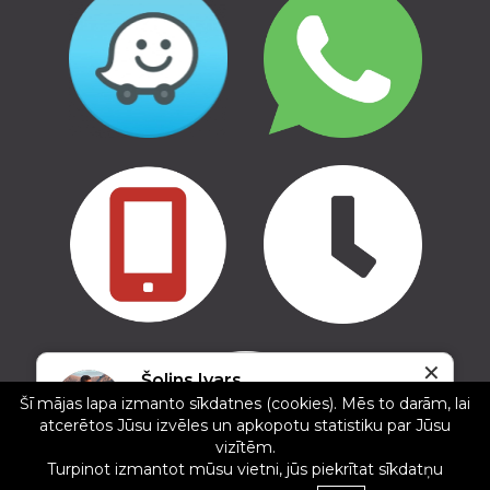
✕
Copyright © 2016 - 2026, SIA Corelem Group
Šolins Ivars
Mājas lapas izstrāde WEBstyle.lv
Šī mājas lapa izmanto sīkdatnes (cookies). Mēs to darām, lai
5/5
atcerētos Jūsu izvēles un apkopotu statistiku par Jūsu
17.02.2025
vizītēm.
Ļoti laba un laipna apkalpošana, jauni jumta
Turpinot izmantot mūsu vietni, jūs piekrītat sīkdatņu