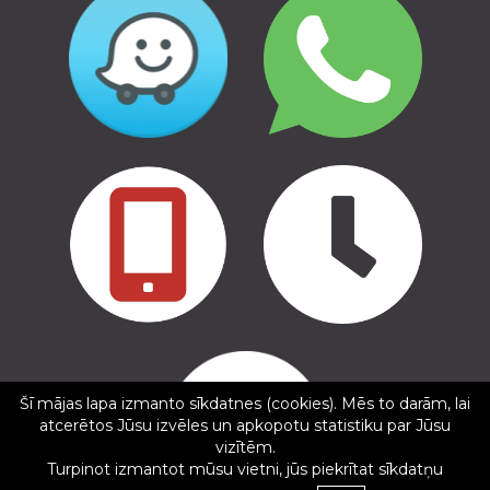
Copyright © 2016 - 2026, SIA Corelem Group
Mājas lapas izstrāde WEBstyle.lv
Šī mājas lapa izmanto sīkdatnes (cookies). Mēs to darām, lai
✕
atcerētos Jūsu izvēles un apkopotu statistiku par Jūsu
Gints Kesteris
vizītēm.
5/5
Turpinot izmantot mūsu vietni, jūs piekrītat sīkdatņu
11.02.2025