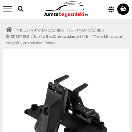
/
THULE | AUTO BAGĀŽNIEKI
JUMTA BAGĀŽNIEKI |
/
/
ŠĶĒRSSTIEŅI
Jumta Bagāžnieku adapteri | Kiti
Thule kiti auto ar
integrētajiem reliņiem 186xxx