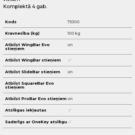
Komplektā 4 gab.
Kods
75300
Kravnesība (kg)
100 kg
Atbilst WingBar Evo
on
stieņiem
Atbilst WingBar stieņiem
Atbilst SlideBar stieņiem
on
Atbilst SquareBar Evo
stieņiem
Atbilst ProBar Evo stieņiem
on
Atslēgas iekļautas
Saderīgs ar OneKey atslēgu