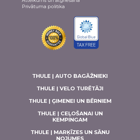
Atteikums un atgriešana
Privātuma politika
THULE | AUTO BAGĀŽNIEKI
THULE | VELO TURĒTĀJI
THULE | ĢIMENEI UN BĒRNIEM
THULE | CEĻOŠANAI UN
KEMPINGAM
THULE | MARĶĪZES UN SĀNU
NOJUMES