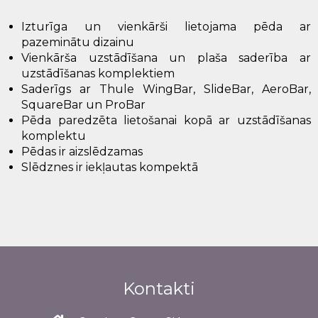
Izturīga un vienkārši lietojama pēda ar
pazeminātu dizainu
Vienkārša uzstādīšana un plaša saderība ar
uzstādīšanas komplektiem
Saderīgs ar Thule WingBar, SlideBar, AeroBar,
SquareBar un ProBar
Pēda paredzēta lietošanai kopā ar uzstādīšanas
komplektu
Pēdas ir aizslēdzamas
Slēdznes ir iekļautas kompektā
Kontakti