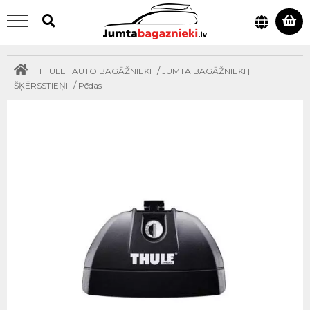
/
THULE | AUTO BAGĀŽNIEKI
JUMTA BAGĀŽNIEKI |
/
ŠĶĒRSSTIEŅI
Pēdas