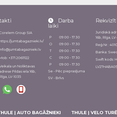
takti
Darba
Rekvizīt
laiki
Juridiskā adr
Corelem Group SIA
P
09:00 - 17:30
16b, Rīga, LV
https://jumtabagaznieki.lv/
O
09:00 - 17:30
Reģ.Nr.: 40
info@jumtabagaznieki.lv
T
09:00 - 17:30
Banka: Swe
C
09:00 - 17:30
Mob: +371 20611122
Swift kods:
P
09:00 - 17:30
Veikala un Noliktavas
LV27HABA05
Se - Pēc pieprasījuma
adrese Pildas iela 16b,
Rīga, LV-1035
SV - Brīvs
THULE | AUTO BAGĀŽNIEKI
THULE | VELO TURĒ