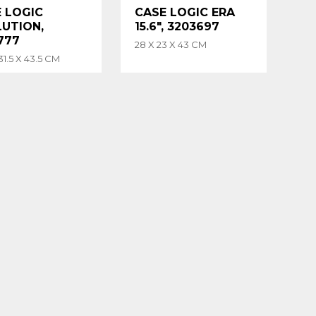
 LOGIC
CASE LOGIC ERA
UTION,
15.6", 3203697
777
28 X 23 X 43 CM
31.5 X 43.5 CM