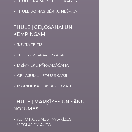
THULE KRAVAS VELOPIEKABES
THULE SOMAS BĒRNU NEŠANAI
THULE | CEĻOŠANAI UN
KEMPINGAM
JUMTA TELTIS
TELTIS UZ SAKABES ĀĶA
DZĪVNIEKU PĀRVADĀŠANAI
CEĻOJUMU LEDUSSKAPJI
MOBĪLIE KAFIJAS AUTOMĀTI
THULE | MARĶĪZES UN SĀNU
NOJUMES
AUTO NOJUMES | MARĶĪZES
VIEGLAJIEM AUTO