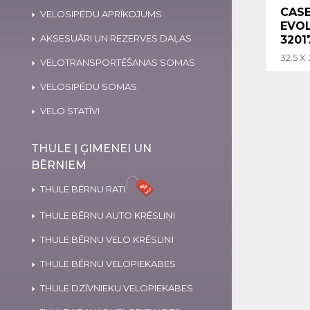
CASE
VELOSIPĒDU APRĪKOJUMS
EVOL
AKSESUĀRI UN REZERVES DAĻAS
3201
32.5 X 
VELOTRANSPORTĒŠANAS SOMAS
VELOSIPĒDU SOMAS
VELO STATĪVI
THULE | ĢIMENEI UN
BĒRNIEM
THULE BĒRNU RATI
THULE BĒRNU AUTO KRĒSLIŅI
THULE BĒRNU VELO KRĒSLIŅI
THULE BĒRNU VELOPIEKABES
THULE DZĪVNIEKU VELOPIEKABES