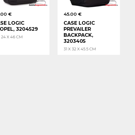
.00 €
45.00 €
SE LOGIC
CASE LOGIC
OPEL, 3204529
PREVAILER
BACKPACK,
X 24 X 46 CM
3203405
31 X 32 X 45.5 CM