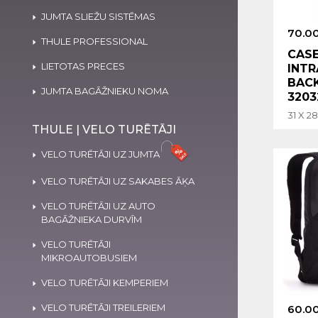
JUMTA SLIEŽU SISTĒMAS
70.0
THULE PROFESSIONAL
CASE
LIETOTAS PRECES
INTR
BACK
JUMTA BAGĀŽNIEKU NOMA
3203
31 X 2
THULE | VELO TURĒTĀJI
VELO TURĒTĀJI UZ JUMTA
VELO TURĒTĀJI UZ SAKABES ĀĶA
VELO TURĒTĀJI UZ AUTO
BAGĀŽNIEKA DURVĪM
VELO TURĒTĀJI
MIKROAUTOBUSIEM
VELO TURĒTĀJI KEMPERIEM
VELO TURĒTĀJI TREILERIEM
60.0