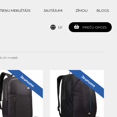
TIEŅU MEKLĒTĀJS
JAUTĀJUMI
ZĪMOLI
BLOGS
LV
PREČU GROZS
 citi modeļi
Jaunums
Jaunums