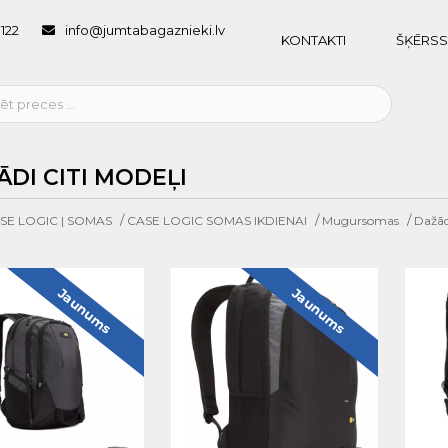
1122
info@jumtabagaznieki.lv
KONTAKTI
ŠĶĒRSS
ĀDI CITI MODEĻI
/
/
/
SE LOGIC | SOMAS
CASE LOGIC SOMAS IKDIENAI
Mugursomas
Dažādi
Jaunums
Jaunums