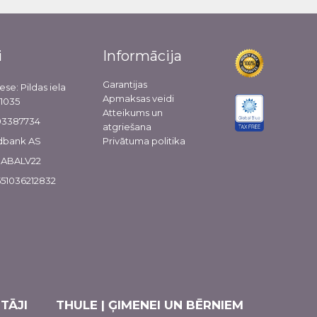
i
Informācija
Garantijas
ese: Pildas iela
Apmaksas veidi
-1035
Atteikums un
103387734
atgriešana
dbank AS
Privātuma politika
 HABALV22
51036212832
TĀJI
THULE | ĢIMENEI UN BĒRNIEM