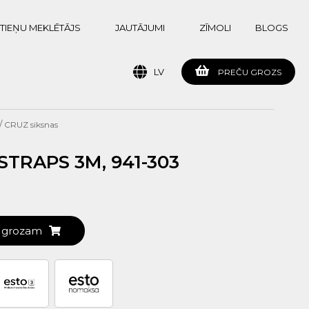
TIEŅU MEKLĒTĀJS
JAUTĀJUMI
ZĪMOLI
BLOGS
LV
PREČU GROZS
/
CRUZ siksnas
STRAPS 3M, 941-303
t grozam