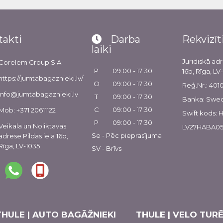
takti
Darba
Rekvizīt
laiki
Juridiskā adr
Corelem Group SIA
P
09:00 - 17:30
16b, Rīga, LV
https://jumtabagaznieki.lv/
O
09:00 - 17:30
Reģ.Nr.: 40
info@jumtabagaznieki.lv
T
09:00 - 17:30
Banka: Swe
C
09:00 - 17:30
Mob: +371 20611122
Swift kods:
P
09:00 - 17:30
Veikala un Noliktavas
LV27HABA05
Se - Pēc pieprasījuma
adrese Pildas iela 16b,
Rīga, LV-1035
SV - Brīvs
THULE | AUTO BAGĀŽNIEKI
THULE | VELO TURĒ