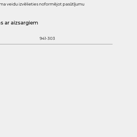
uma veidu izvēlieties noformējot pasūtījumu
s ar aizsargiem
941-303