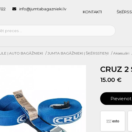
1122
info@jumtabagaznieki.lv
KONTAKTI
ŠĶĒRSS
/
/
ULE | AUTO BAGĀŽNIEKI
JUMTA BAGĀŽNIEKI | ŠĶĒRSSTIEŅI
Aksesuāri
CRUZ 2 
15.00 €
Pievieno