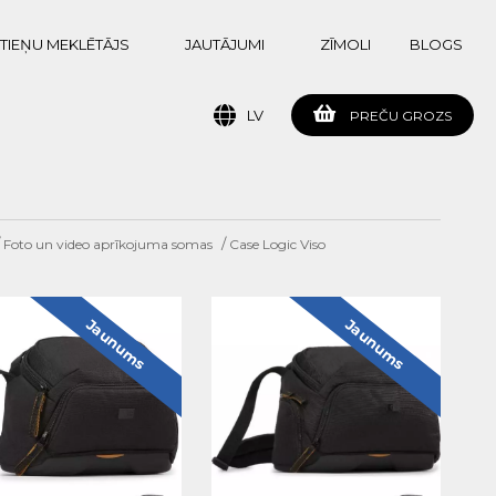
TIEŅU MEKLĒTĀJS
JAUTĀJUMI
ZĪMOLI
BLOGS
LV
PREČU GROZS
/
/
Foto un video aprīkojuma somas
Case Logic Viso
Jaunums
Jaunums