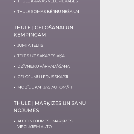
THULE KRAVAS VELOPIEKABES
THULE SOMAS BĒRNU NEŠANAI
THULE | CEĻOŠANAI UN
KEMPINGAM
JUMTA TELTIS
TELTIS UZ SAKABES ĀĶA
DZĪVNIEKU PĀRVADĀŠANAI
CEĻOJUMU LEDUSSKAPJI
MOBĪLIE KAFIJAS AUTOMĀTI
THULE | MARĶĪZES UN SĀNU
NOJUMES
AUTO NOJUMES | MARĶĪZES
VIEGLAJIEM AUTO