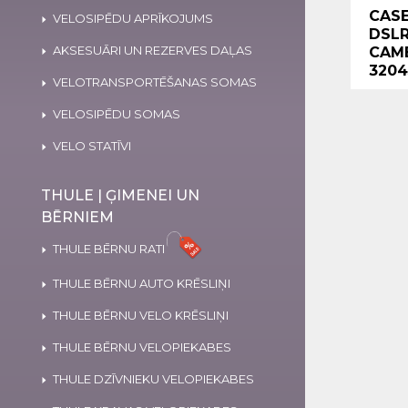
CASE
VELOSIPĒDU APRĪKOJUMS
DSLR
AKSESUĀRI UN REZERVES DAĻAS
CAME
3204
VELOTRANSPORTĒŠANAS SOMAS
VELOSIPĒDU SOMAS
VELO STATĪVI
THULE | ĢIMENEI UN
BĒRNIEM
THULE BĒRNU RATI
THULE BĒRNU AUTO KRĒSLIŅI
THULE BĒRNU VELO KRĒSLIŅI
THULE BĒRNU VELOPIEKABES
THULE DZĪVNIEKU VELOPIEKABES