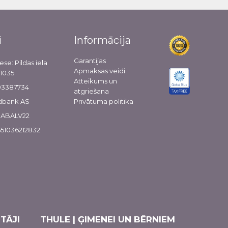
i
Informācija
Garantijas
ese: Pildas iela
Apmaksas veidi
-1035
Atteikums un
103387734
atgriešana
dbank AS
Privātuma politika
 HABALV22
51036212832
TĀJI
THULE | ĢIMENEI UN BĒRNIEM