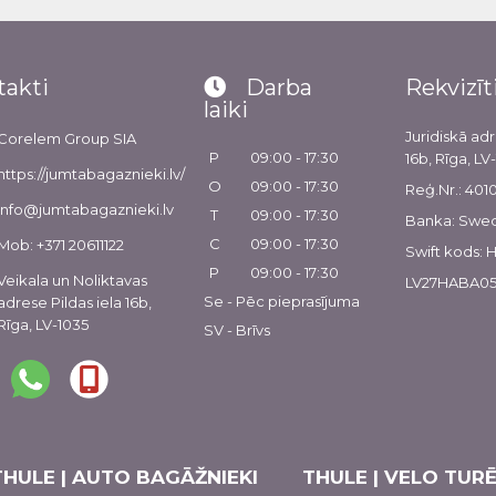
takti
Darba
Rekvizīt
laiki
Juridiskā adr
Corelem Group SIA
P
09:00 - 17:30
16b, Rīga, LV
https://jumtabagaznieki.lv/
O
09:00 - 17:30
Reģ.Nr.: 40
info@jumtabagaznieki.lv
T
09:00 - 17:30
Banka: Swe
C
09:00 - 17:30
Mob: +371 20611122
Swift kods:
P
09:00 - 17:30
Veikala un Noliktavas
LV27HABA05
Se - Pēc pieprasījuma
adrese Pildas iela 16b,
Rīga, LV-1035
SV - Brīvs
THULE | AUTO BAGĀŽNIEKI
THULE | VELO TURĒ