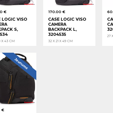
00 €
170.00 €
60
 LOGIC VISO
CASE LOGIC VISO
CA
ERA
CAMERA
CA
PACK S,
BACKPACK L,
32
534
3204535
27 
8 X 43 CM
32 X 21 X 49 CM
Jaunums
 €