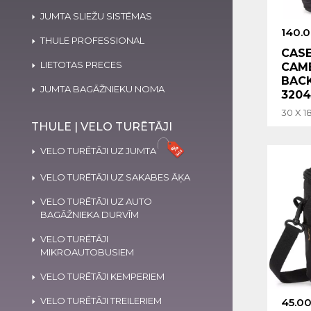
JUMTA SLIEŽU SISTĒMAS
140.
THULE PROFESSIONAL
CASE
LIETOTAS PRECES
CAM
BACK
JUMTA BAGĀŽNIEKU NOMA
3204
30 X 1
THULE | VELO TURĒTĀJI
VELO TURĒTĀJI UZ JUMTA
VELO TURĒTĀJI UZ SAKABES ĀĶA
VELO TURĒTĀJI UZ AUTO
BAGĀŽNIEKA DURVĪM
VELO TURĒTĀJI
MIKROAUTOBUSIEM
VELO TURĒTĀJI KEMPERIEM
VELO TURĒTĀJI TREILERIEM
45.00