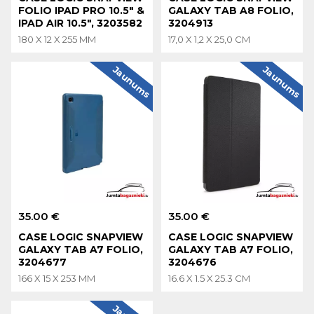
FOLIO IPAD PRO 10.5" &
GALAXY TAB A8 FOLIO,
IPAD AIR 10.5", 3203582
3204913
180 X 12 X 255 MM
17,0 X 1,2 X 25,0 CM
Jaunums
Jaunums
35.00 €
35.00 €
CASE LOGIC SNAPVIEW
CASE LOGIC SNAPVIEW
GALAXY TAB A7 FOLIO,
GALAXY TAB A7 FOLIO,
3204677
3204676
166 X 15 X 253 MM
16.6 X 1.5 X 25.3 CM