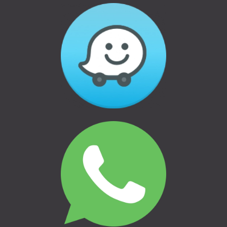
Atteikums un atgriešana
Privātuma politika
THULE | AUTO BAGĀŽNIEKI
THULE | VELO TURĒTĀJI
THULE | ĢIMENEI UN BĒRNIEM
THULE | CEĻOŠANAI UN
KEMPINGAM
THULE | MARĶĪZES UN SĀNU