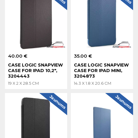
40.00 €
35.00 €
CASE LOGIC SNAPVIEW
CASE LOGIC SNAPVIEW
CASE FOR IPAD 10,2",
CASE FOR IPAD MINI,
3204443
3204873
19 X 2 X 28.5 CM
14.3 X 1.8 X 20.6 CM
Jaunums
Jaunums