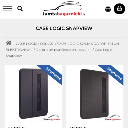
CASE LOGIC SNAPVIEW
/
CASE LOGIC | SOMAS
CASE LOGIC SOMAS DATORIEM UN
/
/
ELEKTRONIKAI
Datoru un planšetdatoru apvalki
Case Logic
Snapview
Jaunums
Jaunums