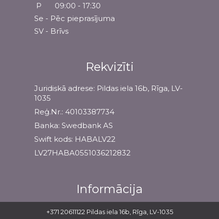
P
09:00 - 17:30
Se - Pēc pieprasījuma
SV - Brīvs
Rekvizīti
Juridiskā adrese: Pildas iela 16b, Rīga, LV-
1035
Reģ.Nr.: 40103387734
Banka: Swedbank AS
Swift kods: HABALV22
LV27HABA0551036212832
Informācija
Garantijas
+371 20611122
Pildas iela 16b, Rīga, LV-1035
Apmaksas veidi