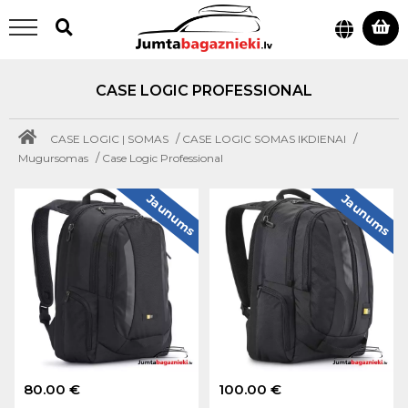
CASE LOGIC PROFESSIONAL
/
/
CASE LOGIC | SOMAS
CASE LOGIC SOMAS IKDIENAI
/
Mugursomas
Case Logic Professional
Jaunums
Jaunums
80.00 €
100.00 €