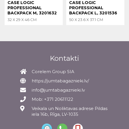
CASE LOGIC
CASE LOGIC
PROFESSIONAL
PROFESSIONAL
BACKPACK M, 3201632
BACKPACK L, 3201536
32 X 29 X 46 CM
50 X 23.6 X 37.1 CM
Kontakti
Corelem Group SIA
https://jumtabagaznieki.lv/
info@jumtabagaznieki.lv
Mob: +371 20611122
Veikala un Noliktavas adrese Pildas
iela 16b, Rīga, LV-1035