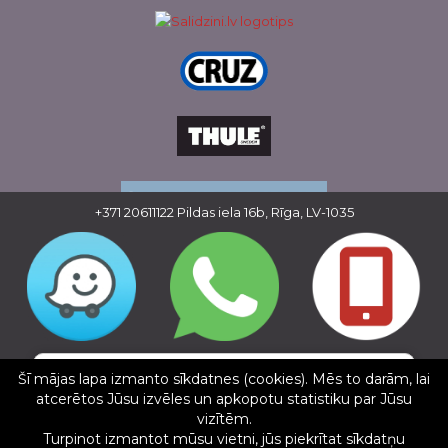
+371 20611122
Pildas iela 16b, Rīga, LV-1035
Copyright © 2016 - 2026, SIA Corelem Group
✕
Mājas lapas izstrāde WEBstyle.lv
Alise
Šī mājas lapa izmanto sīkdatnes (cookies). Mēs to darām, lai
atcerētos Jūsu izvēles un apkopotu statistiku par Jūsu
5/5
vizītēm.
07.02.2025
Turpinot izmantot mūsu vietni, jūs piekrītat sīkdatņu