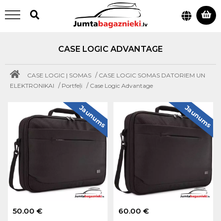
CASE LOGIC ADVANTAGE
/
CASE LOGIC | SOMAS
CASE LOGIC SOMAS DATORIEM UN
/
/
ELEKTRONIKAI
Portfeļi
Case Logic Advantage
Jaunums
Jaunums
50.00 €
60.00 €