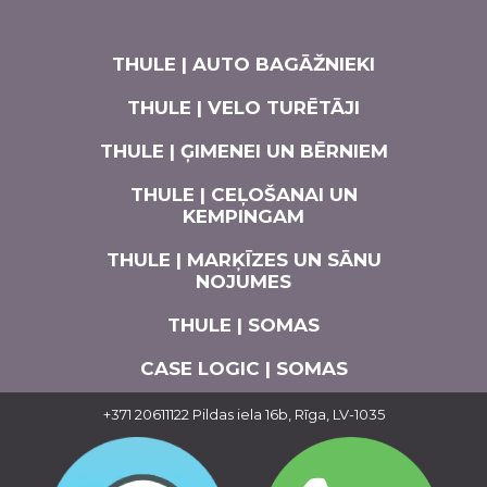
THULE | AUTO BAGĀŽNIEKI
THULE | VELO TURĒTĀJI
THULE | ĢIMENEI UN BĒRNIEM
THULE | CEĻOŠANAI UN
KEMPINGAM
THULE | MARĶĪZES UN SĀNU
NOJUMES
THULE | SOMAS
CASE LOGIC | SOMAS
AUTO APRĪKOJUMS
+371 20611122
Pildas iela 16b, Rīga, LV-1035