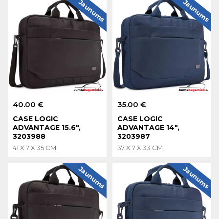
Jaunums
Jaunums
40.00 €
35.00 €
CASE LOGIC
CASE LOGIC
ADVANTAGE 15.6",
ADVANTAGE 14",
3203988
3203987
41 X 7 X 35 CM
37 X 7 X 33 CM
Jaunums
Jaunums