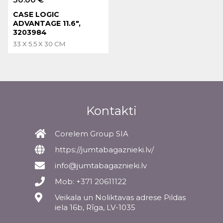
CASE LOGIC
ADVANTAGE 11.6",
3203984
33 X 5.5 X 30 CM
Kontakti
Corelem Group SIA
https://jumtabagaznieki.lv/
info@jumtabagaznieki.lv
Mob: +371 20611122
Veikala un Noliktavas adrese Pildas
iela 16b, Rīga, LV-1035