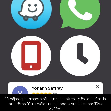
✕
Yohann Saffray
Copyright © 2016 - 2026, SIA Corelem Group
5/5
Mājas lapas izstrāde WEBstyle.lv
Šī mājas lapa izmanto sīkdatnes (cookies). Mēs to darām, lai
09.12.2024
atcerētos Jūsu izvēles un apkopotu statistiku par Jūsu
Fast, Responsive and helpfull, I order all my
vizītēm.