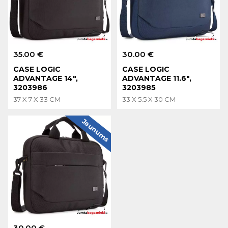
35.00 €
30.00 €
CASE LOGIC
CASE LOGIC
ADVANTAGE 14",
ADVANTAGE 11.6",
3203986
3203985
37 X 7 X 33 CM
33 X 5.5 X 30 CM
Jaunums
30.00 €