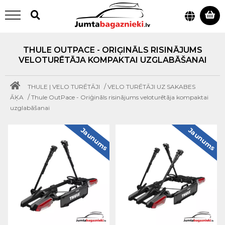
THULE OUTPACE - ORIĢINĀLS RISINĀJUMS
VELOTURĒTĀJA KOMPAKTAI UZGLABĀŠANAI
/
THULE | VELO TURĒTĀJI
VELO TURĒTĀJI UZ SAKABES
/
ĀĶA
Thule OutPace - Oriģināls risinājums veloturētāja kompaktai
uzglabāšanai
Jaunums
Jaunums