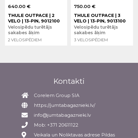
640.00 €
750.00 €
THULE OUTPACE | 2
THULE OUTPACE | 3
VELO | 13-PIN, 9012100
VELO | 13-PIN, 9013100
Velosipēdu turētājs
Velosipēdu turētājs
sakabes āķim
sakabes āķim
2 VELOSIPĒDIEM
3 VELOSIPĒDIEM
Kontakti
Corelem Group SIA
https://jumtabagaznieki.lv/
info@jumtabagaznieki.lv
Mob: +371 20611122
Veikala un Noliktavas adrese Pildas