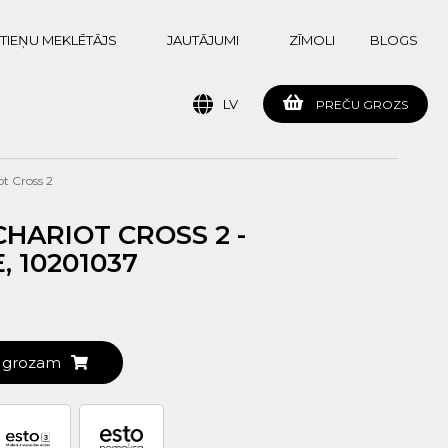
TIEŅU MEKLĒTĀJS
JAUTĀJUMI
ZĪMOLI
BLOGS
LV
PREČU GROZS
ot Cross 2
HARIOT CROSS 2 -
 10201037
t grozam