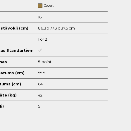
Covert
16.1
 stāvoklī (cm)
86.3 x 77.3 x 37.5 cm
1 or 2
bas Standartiem
snas
5-point
latums (cm)
55.5
tums (cm)
64
āte (kg)
42
i)
5