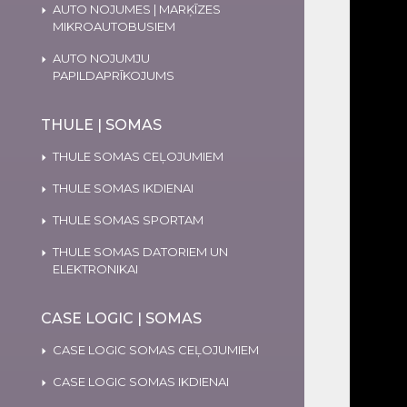
AUTO NOJUMES | MARĶĪZES
MIKROAUTOBUSIEM
AUTO NOJUMJU
PAPILDAPRĪKOJUMS
THULE | SOMAS
THULE SOMAS CEĻOJUMIEM
THULE SOMAS IKDIENAI
THULE SOMAS SPORTAM
THULE SOMAS DATORIEM UN
ELEKTRONIKAI
CASE LOGIC | SOMAS
CASE LOGIC SOMAS CEĻOJUMIEM
CASE LOGIC SOMAS IKDIENAI