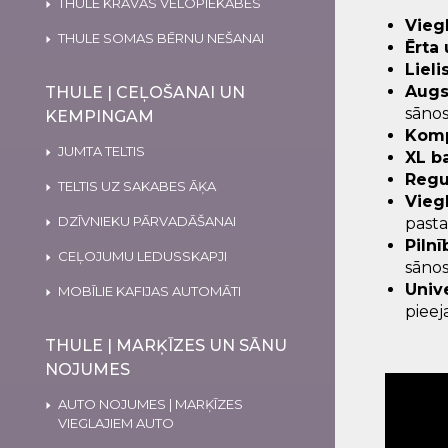
THULE KRAVAS VELOPIEKABES
Vieg
THULE SOMAS BĒRNU NEŠANAI
Ērta
Lieli
Augs
THULE | CEĻOŠANAI UN
sānos
KEMPINGAM
Komp
JUMTA TELTIS
XL b
Regu
TELTIS UZ SAKABES ĀĶA
Vieg
DZĪVNIEKU PĀRVADĀŠANAI
pasta
Pilnī
CEĻOJUMU LEDUSSKAPJI
sānos
Univ
MOBĪLIE KAFIJAS AUTOMĀTI
pieej
THULE | MARĶĪZES UN SĀNU
NOJUMES
AUTO NOJUMES | MARĶĪZES
VIEGLAJIEM AUTO