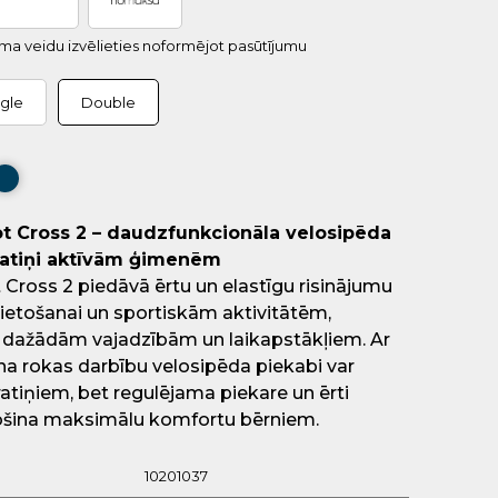
uma veidu izvēlieties noformējot pasūtījumu
ngle
Double
t Cross 2 – daudzfunkcionāla velosipēda
ratiņi aktīvām ģimenēm
 Cross 2 piedāvā ērtu un elastīgu risinājumu
ietošanai un sportiskām aktivitātēm,
s dažādām vajadzībām un laikapstākļiem. Ar
na rokas darbību velosipēda piekabi var
ratiņiem, bet regulējama piekare un ērti
ošina maksimālu komfortu bērniem.
10201037