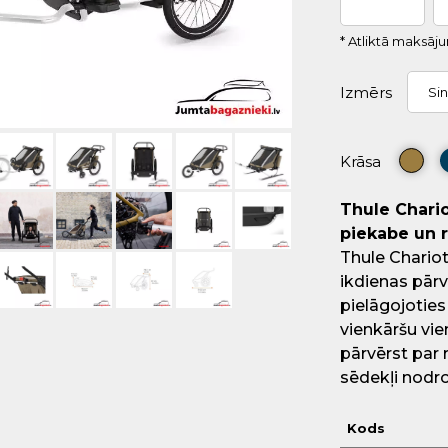
* Atliktā maksāj
Izmērs
Si
Krāsa
Thule Chario
piekabe un 
Thule Chariot
ikdienas pārv
pielāgojotie
vienkāršu vie
pārvērst par 
sēdekļi nodr
Kods