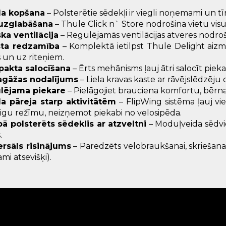
la kopšana
– Polsterētie sēdekļi ir viegli noņemami un tī
 uzglabāšana
– Thule Click n` Store nodrošina vietu vis
ska ventilācija
– Regulējamās ventilācijas atveres nodro
ta redzamība
– Komplektā ietilpst Thule Delight aizm
 un uz riteņiem.
akta salocīšana
– Ērts mehānisms ļauj ātri salocīt piek
agāžas nodalījums
– Liela kravas kaste ar rāvējslēdzēj
lējama piekare
– Pielāgojiet brauciena komfortu, bēr
la pāreja starp aktivitātēm
– FlipWing sistēma ļauj vi
igu režīmu, neizņemot piekabi no velosipēda.
bā polsterēts sēdeklis ar atzveltni
– Moduļveida sēdviet
.
ersāls risinājums
– Paredzēts velobraukšanai, skriešana
ami atsevišķi).