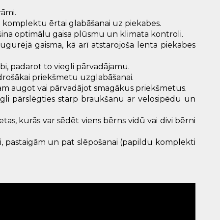
rāmi.
u komplektu ērtai glabāšanai uz piekabes.
šina optimālu gaisa plūsmu un klimata kontroli.
ugurējā gaisma, kā arī atstarojoša lenta piekabes
abi, padarot to viegli pārvadājamu.
u drošākai priekšmetu uzglabāšanai.
nam augot vai pārvadājot smagākus priekšmetus.
egli pārslēgties starp braukšanu ar velosipēdu un
as, kurās var sēdēt viens bērns vidū vai divi bērni
i, pastaigām un pat slēpošanai (papildu komplekti