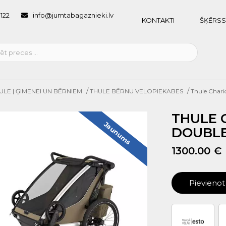
1122
info@jumtabagaznieki.lv
KONTAKTI
ŠĶĒRSS
/
/
ULE | ĢIMENEI UN BĒRNIEM
THULE BĒRNU VELOPIEKABES
Thule Chari
THULE C
Jaunums
DOUBLE,
1300.00 €
Pievieno