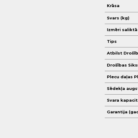
Krāsa
Svars (kg)
Izmēri saliktā
Tips
Atbilst Drošī
Drošības Sik
Plecu daļas P
Sēdekļa augs
Svara kapacit
Garantija (gad