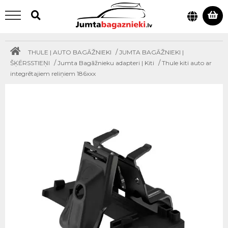
/
THULE | AUTO BAGĀŽNIEKI
JUMTA BAGĀŽNIEKI |
/
/
ŠĶĒRSSTIEŅI
Jumta Bagāžnieku adapteri | Kiti
Thule kiti auto ar
integrētajiem reliņiem 186xxx