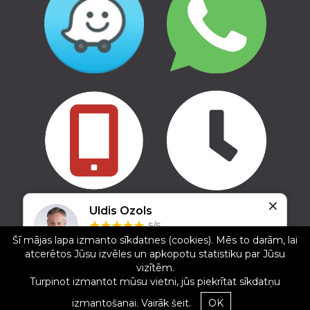
✕
Uldis Ozols
Copyright © 2016 - 2026, SIA Corelem Group
5/5
Mājas lapas izstrāde WEBstyle.lv
Šī mājas lapa izmanto sīkdatnes (cookies). Mēs to darām, lai
25.12.2024
atcerētos Jūsu izvēles un apkopotu statistiku par Jūsu
Veikalā liela izvēle. Ļoti atsaucīgi darbinieki. Bija
vizītēm.
gatavi atbraukt uz veikalu brīvdienā, ārpus darba
Turpinot izmantot mūsu vietni, jūs piekrītat sīkdatņu
laika un palīdzēt izvēlē. Iesaku.
izmantošanai.
Vairāk šeit.
OK