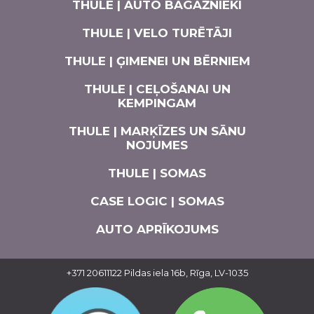
THULE | AUTO BAGĀŽNIEKI
THULE | VELO TURĒTĀJI
THULE | ĢIMENEI UN BĒRNIEM
THULE | CEĻOŠANAI UN
KEMPINGAM
THULE | MARĶĪZES UN SĀNU
NOJUMES
THULE | SOMAS
CASE LOGIC | SOMAS
AUTO APRĪKOJUMS
+371 20611122
Pildas iela 16b, Rīga, LV-1035