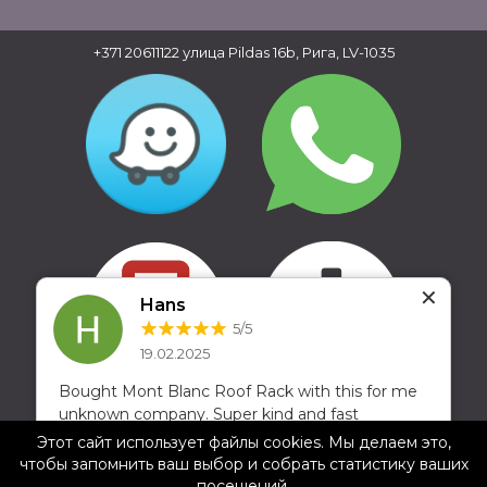
+371 20611122
улица Pildas 16b, Рига, LV-1035
✕
Hans
5/5
19.02.2025
Bought Mont Blanc Roof Rack with this for me
Copyright © 2016 - 2026, SIA Corelem Group
unknown company. Super kind and fast
Сайт разработан WEBstyle.lv
response through whatsapp and email to
Этот сайт использует файлы cookies. Мы делаем это,
questions. Cheap distribution service to the
чтобы запомнить ваш выбор и собрать статистику ваших
Netherlands. Will buy there again. And oh yes
посещений.