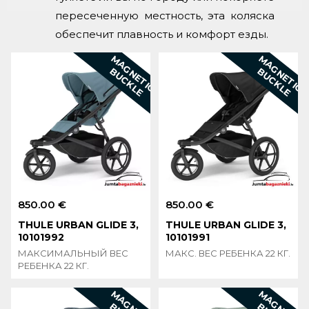
пересеченную местность, эта коляска
обеспечит плавность и комфорт езды.
M
A
G
N
E
T
I
C
U
C
K
L
M
A
G
N
E
T
I
C
U
C
K
L
B
E
B
E
850.00 €
850.00 €
THULE URBAN GLIDE 3,
THULE URBAN GLIDE 3,
10101992
10101991
МАКСИМАЛЬНЫЙ ВЕС
МАКС. ВЕС РЕБЕНКА 22 КГ.
РЕБЕНКА 22 КГ.
M
A
G
N
E
T
I
C
U
C
K
L
M
A
G
N
E
T
I
C
U
C
K
L