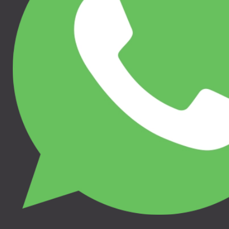
280.00 €
280.00 €
THULE ELEMENTS
THULE ELEMENTS
HIGH-PERFORMANCE
HIGH-PERFORMANCE
FOOTMUFF M/L - DARK
FOOTMUFF M/L -
SLATE, 11200407
FADED KHAKI,
11200408
THULE SLEEK, THULE SHINE,
THULE SPRING, THULE
THULE SLEEK, THULE SHINE,
URBAN GLIDE SINGLE,
THULE SPRING, THULE
THULE URBAN GLIDE 4-
URBAN GLIDE SINGLE,
WHEEL, THULE URBAN
THULE URBAN GLIDE 4-
GLIDE DOUBLE, THULE
WHEEL, THULE URBAN
GLIDE, THULE CHARIOT LITE,
GLIDE DOUBLE, THULE
THULE CHARIOT CROSS,
GLIDE, THULE CHARIOT LITE,
THULE CHARIOT SPORT,
THULE CHARIOT CROSS,
THULE CHARIOT CAB
THULE CHARIOT SPORT,
THULE CHARIOT CAB
Новинка
Новинка