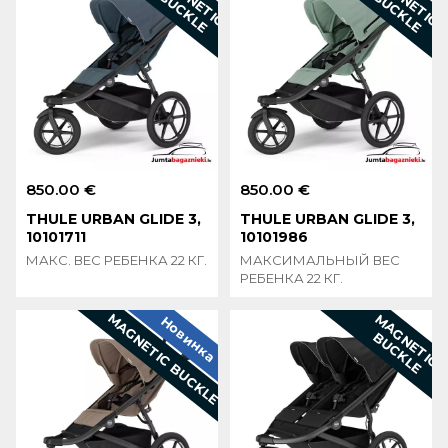
B
E
B
E
850.00 €
850.00 €
THULE URBAN GLIDE 3,
THULE URBAN GLIDE 3,
10101711
10101986
МАКС. ВЕС РЕБЕНКА 22 КГ.
МАКСИМАЛЬНЫЙ ВЕС
РЕБЕНКА 22 КГ.
MAGNETIC BUCKLE
M
A
G
N
E
T
I
C
U
C
K
L
Новинка
B
E