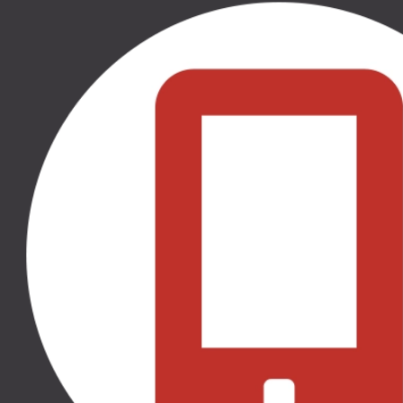
180.00 €
180.00 €
THULE ELEMENTS
THULE ELEMENTS
HIGH-PERFORMANCE
HIGH-PERFORMANCE
FOOTMUFF S - BLACK,
FOOTMUFF S -
11200401
NATURAL BEIGE,
11200402
THULE SLEEK, THULE SHINE,
THULE SPRING, THULE
THULE SLEEK, THULE SHINE,
URBAN GLIDE SINGLE,
THULE SPRING, THULE
THULE URBAN GLIDE 4-
URBAN GLIDE SINGLE,
WHEEL, THULE URBAN
THULE URBAN GLIDE 4-
GLIDE DOUBLE, THULE
WHEEL, THULE URBAN
GLIDE, THULE CHARIOT LITE,
GLIDE DOUBLE, THULE
THULE CHARIOT CROSS,
GLIDE, THULE CHARIOT LITE,
THULE CHARIOT SPORT,
THULE CHARIOT CROSS,
THULE CHARIOT CAB
THULE CHARIOT SPORT,
THULE CHARIOT CAB