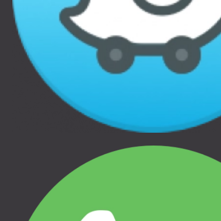
HIGH-PERFORMANCE
HIGH-PERFORMANCE
FOOTMUFF M/L -
FOOTMUFF M/L -
BLACK, 11200405
TINTED TAUPE,
11200406
THULE SLEEK, THULE SHINE,
THULE SPRING, THULE
THULE SLEEK, THULE SHINE,
URBAN GLIDE SINGLE,
THULE SPRING, THULE
THULE URBAN GLIDE 4-
URBAN GLIDE SINGLE,
WHEEL, THULE URBAN
THULE URBAN GLIDE 4-
GLIDE DOUBLE, THULE
WHEEL, THULE URBAN
GLIDE, THULE CHARIOT LITE,
GLIDE DOUBLE, THULE
THULE CHARIOT CROSS,
GLIDE, THULE CHARIOT LITE,
THULE CHARIOT SPORT,
THULE CHARIOT CROSS,
THULE CHARIOT CAB
THULE CHARIOT SPORT,
THULE CHARIOT CAB
Новинка
Новинка