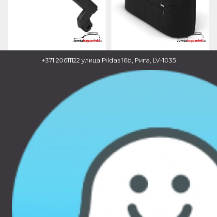
50.00 €
60.00 €
+371 20611122
улица Pildas 16b, Рига, LV-1035
THULE SPRING BUMPER
THULE STROLLER
BAR, 11300416
ORGANIZER, 11000351
Новинка
Новинка
280.00 €
280.00 €
THULE ELEMENTS
THULE ELEMENTS