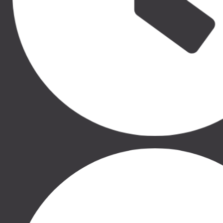
GLIDE, THULE CHARIOT LITE,
GLIDE, THULE CHARIOT LITE,
THULE CHARIOT CROSS,
THULE CHARIOT CROSS,
THULE CHARIOT SPORT,
THULE CHARIOT SPORT,
THULE CHARIOT CAB
THULE CHARIOT CAB
Новинка
Новинка
40.00 €
15.00 €
THULE SPRING MESH
THULE SPRING 2
COVER, 11300415
BASSINET ADAPTER,
20110775
THULE SPRING, THULE
SPRING 2
THULE SPRING 2