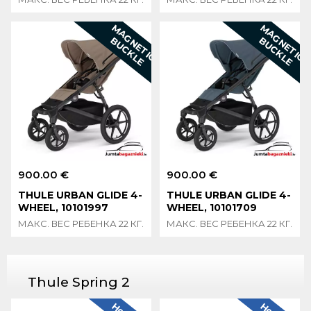
M
A
G
N
E
T
I
C
U
C
K
L
M
A
G
N
E
T
I
C
U
C
K
L
B
E
B
E
900.00 €
900.00 €
THULE URBAN GLIDE 4-
THULE URBAN GLIDE 4-
WHEEL, 10101997
WHEEL, 10101709
МАКС. ВЕС РЕБЕНКА 22 КГ.
МАКС. ВЕС РЕБЕНКА 22 КГ.
Thule Spring 2