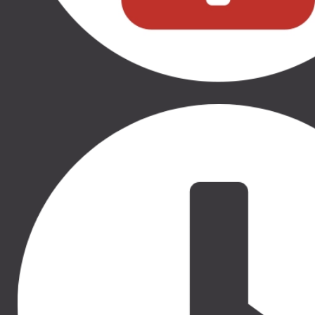
Новинка
Новинка
180.00 €
180.00 €
THULE ELEMENTS
THULE ELEMENTS
HIGH-PERFORMANCE
HIGH-PERFORMANCE
FOOTMUFF S - TINTED
FOOTMUFF S - DARK
TAUPE, 11200403
SLATE, 11200404
THULE SLEEK, THULE SHINE,
THULE SLEEK, THULE SHINE,
THULE SPRING, THULE
THULE SPRING, THULE
URBAN GLIDE SINGLE,
URBAN GLIDE SINGLE,
THULE URBAN GLIDE 4-
THULE URBAN GLIDE 4-
WHEEL, THULE URBAN
WHEEL, THULE URBAN
GLIDE DOUBLE, THULE
GLIDE DOUBLE, THULE