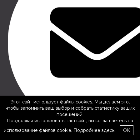
55.00 €
150.00 €
THULE STROLLER
URBAN GLIDE 3
FOOTMUFF - GRAY
MELANGE, 11200329
THULE SHINE, THULE
URBAN GLIDE 2, THULE
Этот сайт использует файлы cookies. Мы делаем это,
URBAN GLIDE 2 DOUBLE,
чтобы запомнить ваш выбор и собрать статистику ваших
THULE URBAN GLIDE 3,
посещений.
THULE GLIDE 2, THULE
SPRING, THULE SLEEK,
Продолжая использовать наш сайт, вы соглашаетесь на
THULE CHARIOT LITE, THULE
использование файлов cookie.
Подробнее здесь.
OK
CHARIOT CROSS, THULE
CHARIOT SPORT, THULE