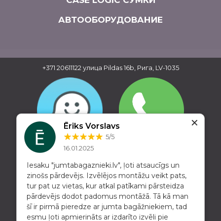
CASE LOGIC СУМКИ
АВТООБОРУДОВАНИЕ
+371 20611122
улица Pildas 16b, Рига, LV-1035
✕
Ēriks Vorslavs
5/5
16.01.2025
Iesaku "jumtabagaznieki.lv", ļoti atsaucīgs un
zinošs pārdevējs. Izvēlējos montāžu veikt pats,
tur pat uz vietas, kur atkal patīkami pārsteidza
pārdevējs dodot padomus montāžā. Tā kā man
šī ir pirmā pieredze ar jumta bagāžniekiem, tad
esmu ļoti apmierināts ar izdarīto izvēli pie