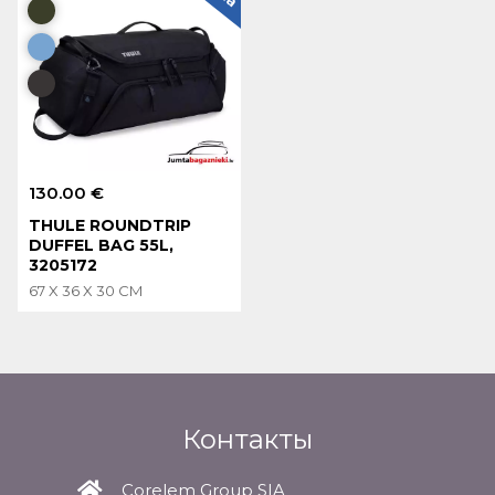
130.00 €
THULE ROUNDTRIP
DUFFEL BAG 55L,
3205172
67 X 36 X 30 CM
Контакты
Corelem Group SIA