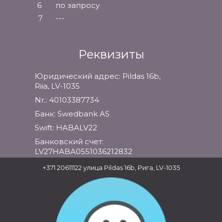
6
по запросу
7
---
Реквизиты
Юридический адрес: Pildas 16b,
Riia, LV-1035
Nr.: 40103387734
Банк: Swedbank AS
Swift: HABALV22
Банковский счет:
LV27HABA0551036212832
+371 20611122
улица Pildas 16b, Рига, LV-1035
Информация
Гарантии
Способы оплаты