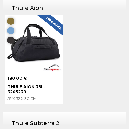
Thule Aion
Новинка
180.00 €
THULE AION 35L,
3205238
52 X 32 X 30 CM
Thule Subterra 2