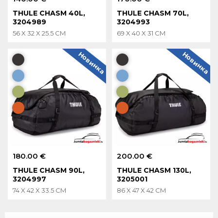
THULE CHASM 40L,
THULE CHASM 70L,
3204989
3204993
56 X 32 X 25.5 CM
69 X 40 X 31 CM
Новинка
Новинка
180.00 €
200.00 €
THULE CHASM 90L,
THULE CHASM 130L,
3204997
3205001
74 X 42 X 33.5 CM
86 X 47 X 42 CM