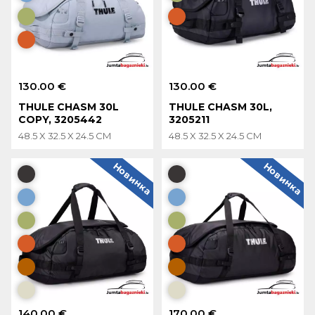
130.00 €
130.00 €
THULE CHASM 30L
THULE CHASM 30L,
COPY, 3205442
3205211
48.5 X 32.5 X 24.5 CM
48.5 X 32.5 X 24.5 CM
Новинка
Новинка
140.00 €
170.00 €