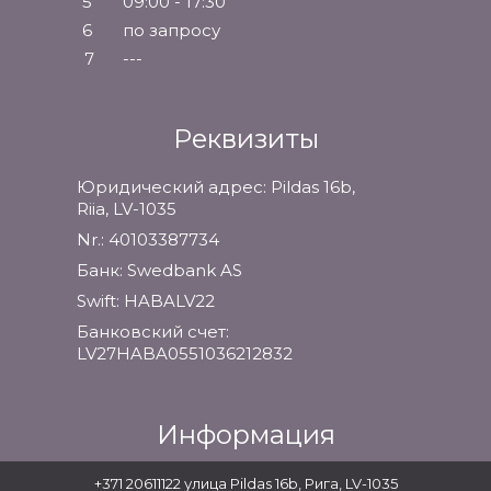
5
09:00 - 17:30
6
по запросу
7
---
Реквизиты
Юридический адрес: Pildas 16b,
Riia, LV-1035
Nr.: 40103387734
Банк: Swedbank AS
Swift: HABALV22
Банковский счет:
LV27HABA0551036212832
Информация
Гарантии
+371 20611122
улица Pildas 16b, Рига, LV-1035