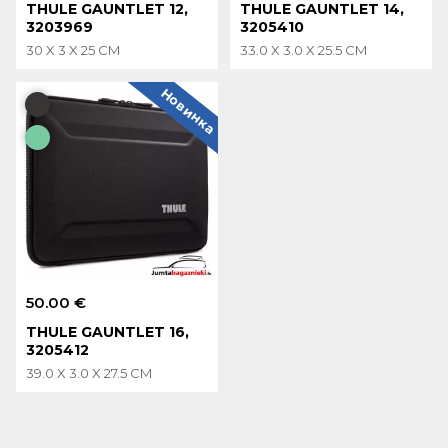
THULE GAUNTLET 12,
THULE GAUNTLET 14,
3203969
3205410
30 X 3 X 25 CM
33.0 X 3.0 X 25.5 CM
Новинка
50.00 €
THULE GAUNTLET 16,
3205412
39.0 X 3.0 X 27.5 CM