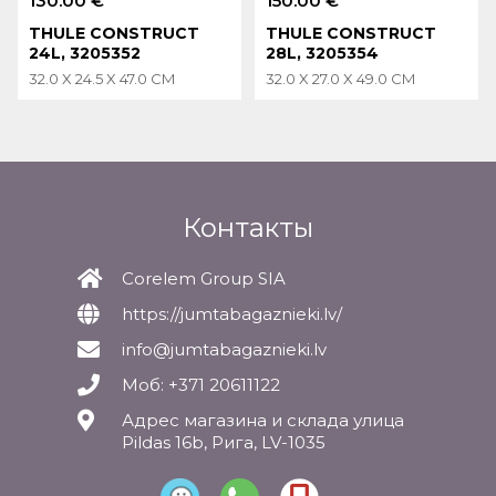
130.00 €
150.00 €
THULE CONSTRUCT
THULE CONSTRUCT
24L, 3205352
28L, 3205354
32.0 X 24.5 X 47.0 CM
32.0 X 27.0 X 49.0 CM
Контакты
Corelem Group SIA
https://jumtabagaznieki.lv/
info@jumtabagaznieki.lv
Моб: +371 20611122
Адрес магазина и склада улица
Pildas 16b, Рига, LV-1035