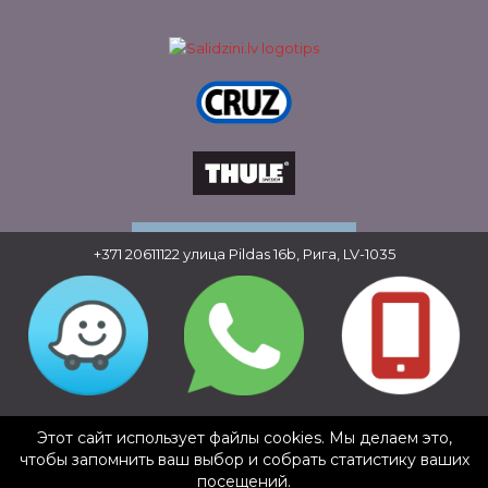
+371 20611122
улица Pildas 16b, Рига, LV-1035
Copyright © 2016 - 2026, SIA Corelem Group
Сайт разработан WEBstyle.lv
Этот сайт использует файлы cookies. Мы делаем это,
✕
чтобы запомнить ваш выбор и собрать статистику ваших
Dinārs Vīksna
посещений.
5/5