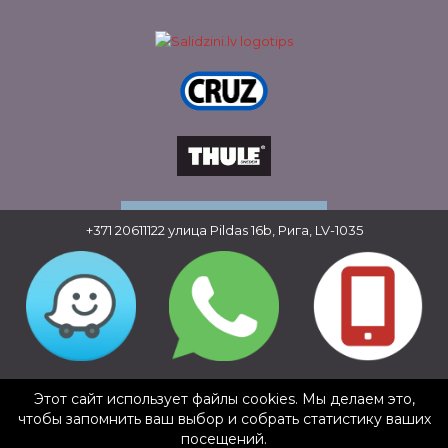
+371 20611122
улица Pildas 16b, Рига, LV-1035
Copyright © 2016 - 2026, SIA Corelem Group
Сайт разработан WEBstyle.lv
Этот сайт использует файлы cookies. Мы делаем это,
✕
чтобы запомнить ваш выбор и собрать статистику ваших
Dmitrijs Galockins
посещений.
5/5