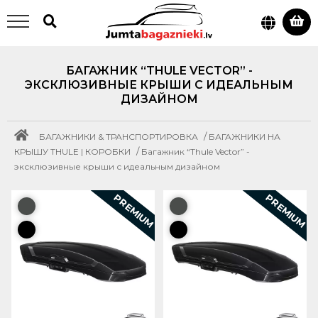
БАГАЖНИК “THULE VECTOR” -
ЭКСКЛЮЗИВНЫЕ КРЫШИ С ИДЕАЛЬНЫМ
ДИЗАЙНОМ
/
БАГАЖНИКИ & ТРАНСПОРТИРОВКА
БАГАЖНИКИ НА
/
КРЫШУ THULE | КОРОБКИ
Багажник “Thule Vector” -
эксклюзивные крыши с идеальным дизайном
PREMIUM
PREMIUM