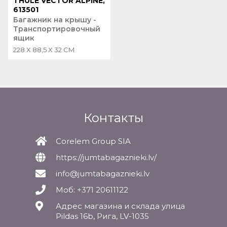
THULE VECTOR ALPINE,
613501
Багажник на крышу -
Транспортировочный
ящик
228 X 88,5 X 32 CM
Контакты
Corelem Group SIA
https://jumtabagaznieki.lv/
info@jumtabagaznieki.lv
Моб: +371 20611122
Адрес магазина и склада улица
Pildas 16b, Рига, LV-1035