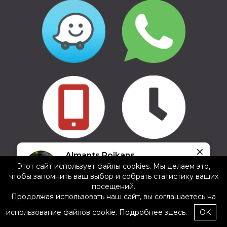
✕
Copyright © 2016 - 2026, SIA Corelem Group
Almants Poikans
Сайт разработан WEBstyle.lv
Этот сайт использует файлы cookies. Мы делаем это,
5/5
чтобы запомнить ваш выбор и собрать статистику ваших
11.04.2025
посещений.
Ļoti atsaucīgi pārdevēji, prece pieejama uzreiz,
Продолжая использовать наш сайт, вы соглашаетесь на
turklāt par labākajām cenām tirgū. Iesaku!
использование файлов cookie.
Подробнее здесь.
OK