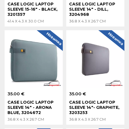
CASE LOGIC LAPTOP
CASE LOGIC LAPTOP
SLEEVE 15-16" - BLACK,
SLEEVE 14" - DILL,
3201357
3204968
41.4 X 4.3 X 30.0 CM
36.8 X 4.3 X 26.7 CM
Новинка
Новинка
35.00 €
35.00 €
CASE LOGIC LAPTOP
CASE LOGIC LAPTOP
SLEEVE 14" - ARONA
SLEEVE 14"- GRAPHITE,
BLUE, 3204672
3203253
36.8 X 4.3 X 26.7 CM
36.8 X 4.3 X 26.7 CM