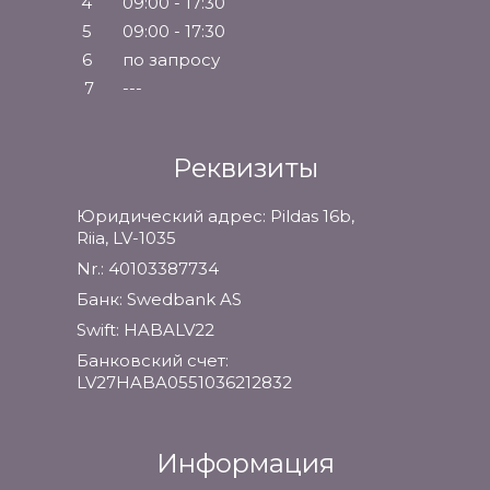
4
09:00 - 17:30
5
09:00 - 17:30
6
по запросу
7
---
Реквизиты
Юридический адрес: Pildas 16b,
Riia, LV-1035
Nr.: 40103387734
Банк: Swedbank AS
Swift: HABALV22
Банковский счет:
LV27HABA0551036212832
Информация