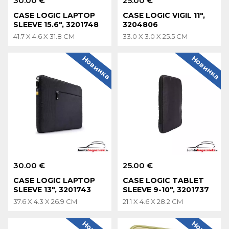
30.00 €
25.00 €
CASE LOGIC LAPTOP
CASE LOGIC VIGIL 11",
SLEEVE 15.6", 3201748
3204806
41.7 X 4.6 X 31.8 CM
33.0 X 3.0 X 25.5 CM
Новинка
Новинка
30.00 €
25.00 €
CASE LOGIC LAPTOP
CASE LOGIC TABLET
SLEEVE 13", 3201743
SLEEVE 9-10", 3201737
37.6 X 4.3 X 26.9 CM
21.1 X 4.6 X 28.2 CM