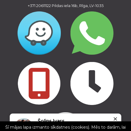
+371 20611122
Pildas iela 16b, Rīga, LV-1035
✕
Copyright © 2016 - 2026, SIA Corelem Group
Šolins Ivars
Mājas lapas izstrāde WEBstyle.lv
Šī mājas lapa izmanto sīkdatnes (cookies). Mēs to darām, lai
5/5