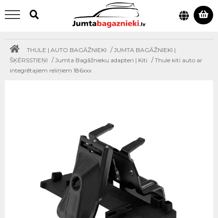
/
THULE | AUTO BAGĀŽNIEKI
JUMTA BAGĀŽNIEKI |
/
/
ŠĶĒRSSTIEŅI
Jumta Bagāžnieku adapteri | Kiti
Thule kiti auto ar
integrētajiem reliņiem 186xxx