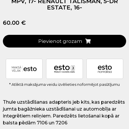
MPV, 17- RENAULT TALISMAN, 5-DR
ESTATE, 16-
60.00 €
Pievienot grozam
* Atliktā maksājuma veidu izvēlieties noformējot pasūtījumu
Thule uzstādīšanas adapteris jeb kits, kas paredzēts
jumta bagāžnieka uzstādīšanai uz automobīļa ar
integrētiem reliņiem. Paredzēts lietošanai kopā ar
balsta pēdām 7106 un 7206