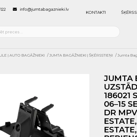
1122
info@jumtabagaznieki.lv
KONTAKTI
ŠĶĒRSS
/
/
ULE | AUTO BAGĀŽNIEKI
JUMTA BAGĀŽNIEKI | ŠĶĒRSSTIEŅI
Jumta Bagā
JUMTA 
UZSTĀD
186021 
06–15 S
DR MPV,
ESTATE,
ESTATE,