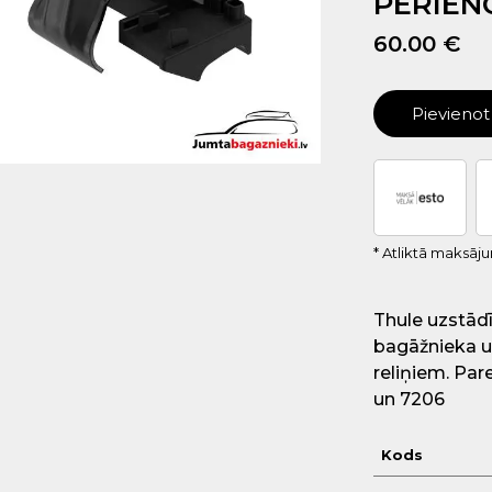
PERIENC
60.00 €
Pievieno
* Atliktā maksāj
Thule uzstādī
bagāžnieka u
reliņiem. Par
un 7206
Kods