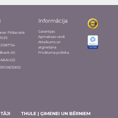
i
Informācija
Garantijas
ese: Pildas iela
Apmaksas veidi
-1035
Atteikums un
103387734
atgriešana
dbank AS
Privātuma politika
 HABALV22
51036212832
TĀJI
THULE | ĢIMENEI UN BĒRNIEM