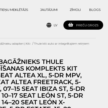
TIEŅU MEKLĒTĀJS
JAUTĀJUMI
ZĪMOLI
BLOGS
LV
PREČU GROZS
/
žnieku adapteri | Kiti
Thule kiti auto ar integrētajiem reliņiem
BAGĀŽNIEKS THULE
ĪŠANAS KOMPLEKTS KIT
SEAT ALTEA XL, 5-DR MPV,
EAT ALTEA FREETRACK, 5-
 07–15 SEAT IBIZA ST, 5-DR
 10–17 SEAT LEÓN ST, 5-DR
 14–20 SEAT LEÓN X-