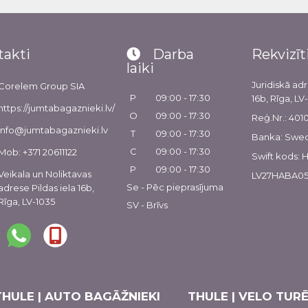
takti
Darba
Rekvizīt
laiki
Juridiskā adr
Corelem Group SIA
P
09:00 - 17:30
16b, Rīga, LV
https://jumtabagaznieki.lv/
O
09:00 - 17:30
Reģ.Nr.: 40
info@jumtabagaznieki.lv
T
09:00 - 17:30
Banka: Swe
C
09:00 - 17:30
Mob: +371 20611122
Swift kods:
P
09:00 - 17:30
Veikala un Noliktavas
LV27HABA05
Se - Pēc pieprasījuma
adrese Pildas iela 16b,
Rīga, LV-1035
SV - Brīvs
THULE | AUTO BAGĀŽNIEKI
THULE | VELO TURĒ