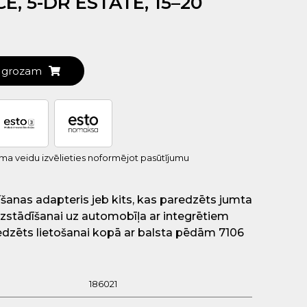
E, 5-DR ESTATE, 15–20
t grozam
uma veidu izvēlieties noformējot pasūtījumu
šanas adapteris jeb kits, kas paredzēts jumta
zstādīšanai uz automobīļa ar integrētiem
edzēts lietošanai kopā ar balsta pēdām 7106
186021